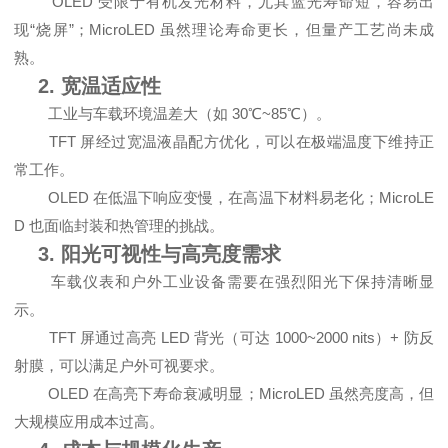
OLED 受限于有机发光材料，尤其蓝光寿命短，容易出
现“烧屏”；MicroLED 虽然理论寿命更长，但量产工艺尚未成
熟。
2. 宽温适应性
工业与车载环境温差大（如 30℃~85℃）。
TFT 屏经过宽温液晶配方优化，可以在极端温度下维持正
常工作。
OLED 在低温下响应变慢，在高温下材料易老化；MicroLE
D 也面临封装和热管理的挑战。
3. 阳光可视性与高亮度需求
车载仪表和户外工业设备需要在强烈阳光下保持清晰显
示。
TFT 屏通过高亮 LED 背光（可达 1000~2000 nits）+ 防反
射膜，可以满足户外可视要求。
OLED 在高亮下寿命衰减明显；MicroLED 虽然亮度高，但
大规模应用成本过高。