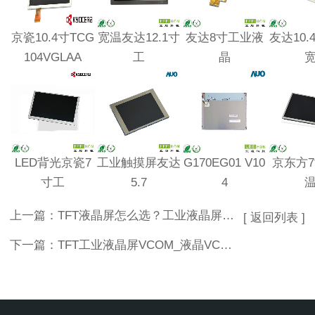
京瓷10.4寸TCG
宽温友达12.1寸
友达8寸工业液
友达10.
104VGLAA
工
晶
LED背光京瓷7
工业触摸屏友达
G170EG01 V10
京东方7寸
寸工
5.7
4
上一篇：
TFT液晶屏怎么选？工业液晶屏模组采购指南
[ 返回列表 ]
下一篇：
TFT工业液晶屏VCOM_液晶VCOM是什么意思?