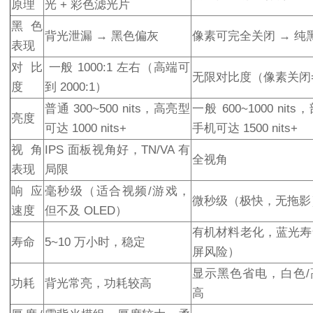
原理
光 + 彩色滤光片
黑色
背光泄漏 → 黑色偏灰
像素可完全关闭 → 纯
表现
对比
一般 1000:1 左右（高端可
无限对比度（像素关闭
度
到 2000:1）
普通 300~500 nits，高亮型
一般 600~1000 nit
亮度
可达 1000 nits+
手机可达 1500 nits+
视角
IPS 面板视角好，TN/VA 有
全视角
表现
局限
响应
毫秒级（适合视频/游戏，
微秒级（极快，无拖影
速度
但不及 OLED）
有机材料老化，蓝光寿
寿命
5~10 万小时，稳定
屏风险）
显示黑色省电，白色/
功耗
背光常亮，功耗较高
高