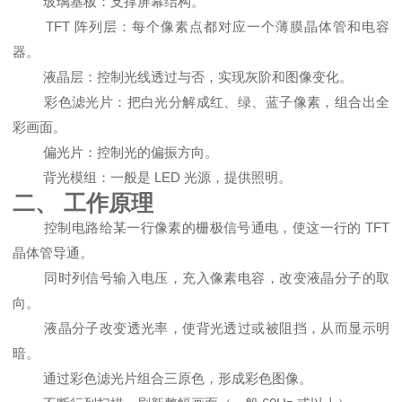
玻璃基板：支撑屏幕结构。
TFT 阵列层：每个像素点都对应一个
薄膜晶体管
和电容
器。
液晶层：控制光线透过与否，实现灰阶和图像变化。
彩色滤光片：把白光分解成红、绿、蓝子像素，组合出全
彩画面。
偏光片：控制光的偏振方向。
背光模组：一般是 LED 光源，提供照明。
二、 工作原理
控制电路给某一行像素的栅极信号通电，使这一行的 TFT
晶体管导通。
同时列信号输入电压，充入像素电容，改变液晶分子的取
向。
液晶分子改变透光率，使背光透过或被阻挡，从而显示明
暗。
通过彩色滤光片组合三原色，形成彩色图像。