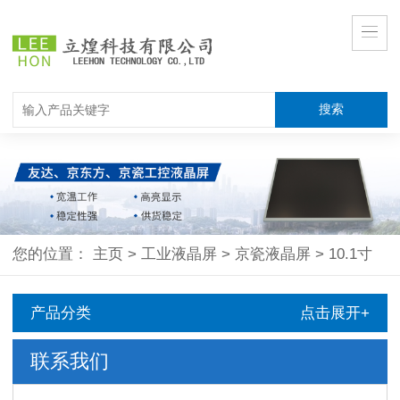
您的位置：
主页
>
工业液晶屏
>
京瓷液晶屏
>
10.1寸
产品分类
点击展开+
联系我们