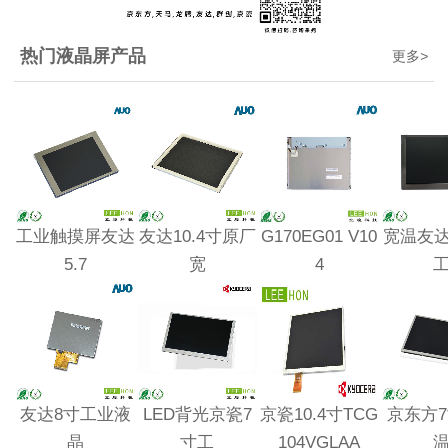
热门液晶屏产品
更多
>
工业触摸屏友达
友达10.4寸原厂
G170EG01 V10
宽温友达1
5.7
宽
4
友达8寸工业液
LED背光京瓷7
京瓷10.4寸TCG
京东方7寸
晶
寸工
104VGLAA