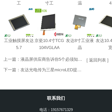
工
寸工
温
4
工业触摸屏友达
京瓷10.4寸TCG
友达8寸工业液
友达10.
5.7
104VGLAA
晶
上一篇：
液晶屏供应商告诉你5个必须知道的保养小技巧 ？
[ 返回列表 ]
下一篇：
友达光电传为三星microLED提供玻璃背板
联系我们
电话：19157671329