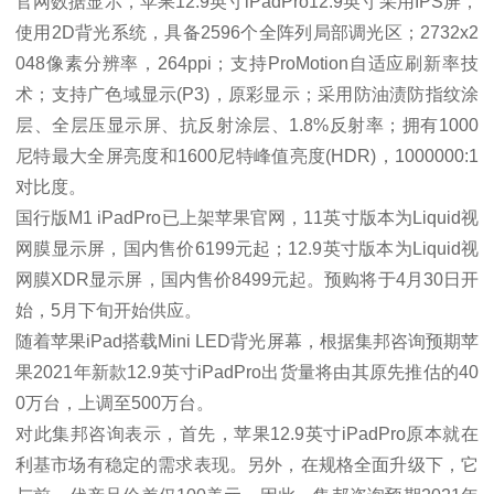
官网数据显示，苹果12.9英寸iPadPro12.9英寸采用IPS屏，
使用2D背光系统，具备2596个全阵列局部调光区；2732x2
048像素分辨率，264ppi；支持ProMotion自适应刷新率技
术；支持广色域显示(P3)，原彩显示；采用防油渍防指纹涂
层、全层压显示屏、抗反射涂层、1.8%反射率；拥有1000
尼特最大全屏亮度和1600尼特峰值亮度(HDR)，1000000:1
对比度。
国行版M1 iPadPro已上架苹果官网，11英寸版本为Liquid视
网膜显示屏，国内售价6199元起；12.9英寸版本为Liquid视
网膜XDR显示屏，国内售价8499元起。预购将于4月30日开
始，5月下旬开始供应。
随着苹果iPad搭载Mini LED背光屏幕，根据集邦咨询预期苹
果2021年新款12.9英寸iPadPro出货量将由其原先推估的40
0万台，上调至500万台。
对此集邦咨询表示，首先，苹果12.9英寸iPadPro原本就在
利基市场有稳定的需求表现。另外，在规格全面升级下，它