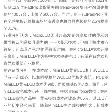
与前一代产品价差仅100美元。因此，集邦咨询预期2021年
新款12.9吋iPadPro出货量将由TrendForce集邦咨询原先推
估的400万台，上修至500万台。同时，新一代iPadPro今年
在全球平板计算机市场的渗透率也将自原先预估的2.5%提高
至3.1%。
行业分析认为，MicroLED因其超高发光效率极佳的显示效
果而被认为是极具潜力的下一代显示技术，但由于技术难点
较多，距离量产落地仍需较长时间。在Micro LED技术开发
空窗期，Mini LED作为折中技术率先推出，有望在背光端和
直显端重塑产业格局。
信达证券分析，在成本端，Mini LED背光LCD相比WOLED
已有一定优势。以相同规格的WOLED面板为参照，PCB基
MiniLED背光LCD成本为9成，而玻璃基仅为7成。而且，Mi
n iLED背光成本仍有下降空间。根据Trend force数据，在Mi
ni LED背光产品中，背光模组成本占比高达66%。以LED产
业的历史经验来看，随着MiniLED生产规模的扩大，其成本