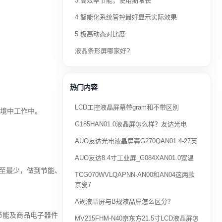
3.高效率节能，使用期限长
4.智能化系统管控最好显示实际效果
5.极高动态对比度
液晶条形屏哪家好?
热门内容
LCD工控液晶屏幕带gram和不带区别
环境中工作中。
G185HAN01.0液晶屏怎么样？友达光电
AUO友达光电液晶屏幕G270QAN01.4-27英
AUO友达8.4寸工业屏_G084XAN01.0宽温
降至最少，做到节能、
TCG070WVLQAPNN-AN00和AN04这两款
京瓷7
A规液晶屏与B规液晶屏怎么区分？
节能及商品电子器件
MV215FHM-N40京东方21.5寸LCD液晶屏怎