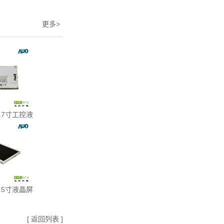
更多
>
.7寸工控液
.5寸液晶屏
[ 返回列表 ]