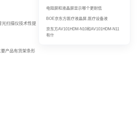
电阻屏和液晶屏显示哪个更耐低
BOE京东方医疗液晶屏,医疗设备液
d背光扫描仪技术性提
京东方AV101HDM-N10和AV101HDM-N11
有什
主要产品有货架条形