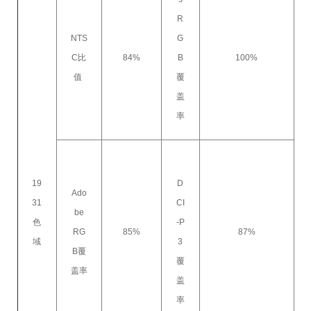
R
NTS
G
C比
84%
B
100%
值
覆
盖
率
19
D
Ado
31
CI
be
色
-P
RG
85%
87%
域
3
B覆
覆
盖率
盖
率