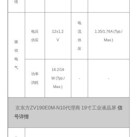
情
电
电压
12±1.2
流
1.35/1.76A (Typ./
供应
V
供
Max.)
驱
应
动
电
气
16.2/18
功率
W (Typ./
-
-
消耗
Max.)
京东方ZV190E0M-N10代理商 19寸工业液晶屏
信
号详情