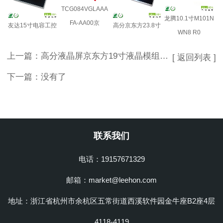
TCG084VGLAAA
龙腾10.1寸M101N
FA-AA00京
友达15寸电容工控
高分京东方23.8寸
WN8 R0
上一篇：
高分液晶屏京东方19寸液晶模组MV190E0M-N10
[ 返回列表 ]
下一篇：没有了
联系我们
电话：19157671329
邮箱：market@leehon.com
地址：浙江省杭州市余杭区五常街道西溪软件园金牛座B2座4层
4118-4119