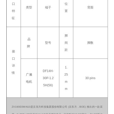
口
位
类型
端子
背面
特
置
征
脚
品
型号
间
脚数
牌
距
接
口
详
1.
DF14H-
情
广濑
25
30P-1.2
30 pins
电机
m
5H(56)
m
ZV190E0M-N10是京东方科技集团股份有限公司 (京东方，BOE) 推出的一款采