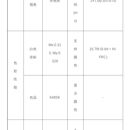
全视角
14 (Typ.)(G to G)
视角
间
(m
s)
支
Wx:0.31
白色
持
16.7M (6-bit + Hi-
3; Wy:0.
坐标
颜
FRC)
329
色
色
彩
性
显
能
示
色温
6485K
-
颜
色
s