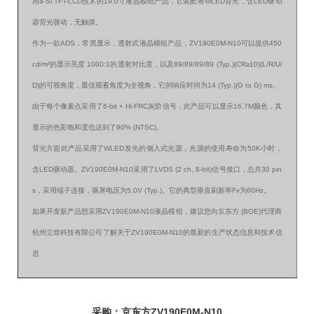
用a-Si TFT-LCD技术的19.0寸液晶模组产品，它装配有WLED背光，含LED驱动
器背光驱动，无触摸。
作为一款ADS，常黑显示，透射式液晶模组产品，ZV190E0M-N10可以提供450
cd/m²的显示亮度 1000:1的透射对比度，以及89/89/89/89 (Typ.)(CR≥10)(L/R/U/
D)的可视角度，最佳观看角度为全视角，它的响应时间为14 (Typ.)(G to G) ms。
由于每个像素点采用了6-bit + Hi-FRC灰阶信号，此产品可以显示16.7M颜色，其
显示的色彩饱和度也达到了90% (NTSC)。
背光方面此产品采用了WLED发光的侧入式光源，光源的使用寿命为50K小时，
含LED驱动器。ZV190E0M-N10采用了LVDS (2 ch, 8-bit)信号接口，总共30 pin
s，采用端子连接，驱屏电压为5.0V (Typ.)。它的典型垂直刷新率Fv为60Hz。
如果开发新产品想采用ZV190E0M-N10液晶模组，建议您向京东方 (BOE)代理商
杭州立煌科技有限公司了解关于ZV190E0M-N10的最新的生产状态信息和技术信
息
采购：京东方ZV190E0M-N10