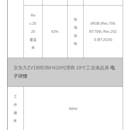
Re
色
c.20
sRGB (Rec.709,
域
20
63%
BT.709), Rec.202
说
覆盖
0 (BT.2020)
明
率
京东方ZV190E0M-N10代理商 19寸工业液晶屏
电
子详情
工
作
60Hz
频
率