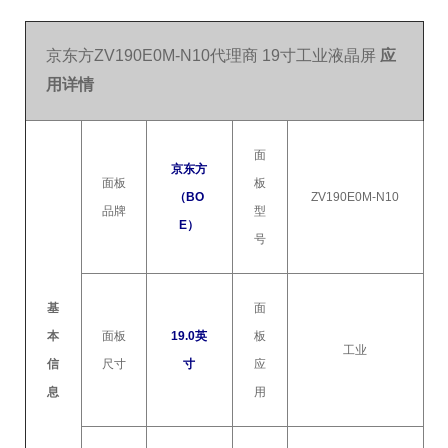
京东方ZV190E0M-N10代理商 19寸工业液晶屏
应
用详情
面
京东方
面板
板
（BO
ZV190E0M-N10
品牌
型
E）
号
基
面
本
面板
19.0英
板
工业
信
尺寸
寸
应
息
用