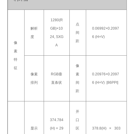
1280(R
点
解析
GB)×10
0.06992×0.2097
间
度
24, SXG
6 (H×V)
距
像
A
素
特
像
征
像素
RGB垂
素
0.20976×0.2097
排列
直条状
间
6 (H×V) [86PPI]
距
开
374.784
口
显示
(H) × 29
区
378.8(H) × 303