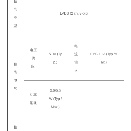
信
号
LVDS (2 ch, 8-bit)
类
型
电
电压
5.0V (Ty
流
0.60/1.1A (Typ./M
供
p.)
输
ax.)
信
应
入
号
电
气
3.0/5.5
功率
W (Typ./
-
-
消耗
Max.)
接