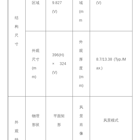
区域
9.827
域
(V)
(V)
(m
结
m
构
尺
外
寸
外观
观
396(H)
尺寸
厚
8.7/13.38 (Typ./M
× 324
(m
度
ax.)
(V)
m)
(m
m)
风
物理
平面矩
景
风景模式
外
形状
形
肖
观
像
特