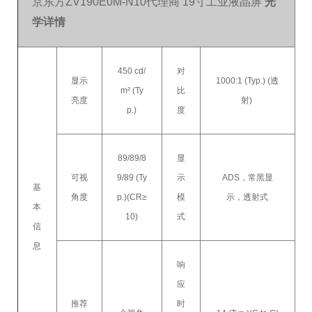
京东方ZV190E0M-N10代理商 19寸工业液晶屏
光
学详情
450 cd/
对
显示
1000:1 (Typ.) (透
m² (Ty
比
亮度
射)
p.)
度
89/89/8
显
可视
9/89 (Ty
示
ADS，常黑显
基
角度
p.)(CR≥
模
示，透射式
本
10)
式
信
息
响
应
推荐
时