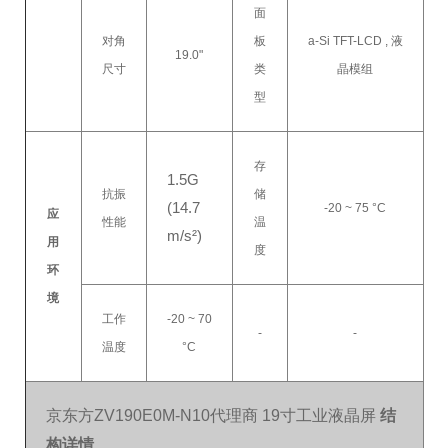
面
对角
板
a-Si TFT-LCD , 液
19.0"
尺寸
类
晶模组
型
存
1.5G
抗振
储
(14.7
-20 ~ 75 °C
应
性能
温
m/s²)
用
度
环
境
工作
-20 ~ 70
-
-
温度
°C
京东方ZV190E0M-N10代理商 19寸工业液晶屏
结
构详情