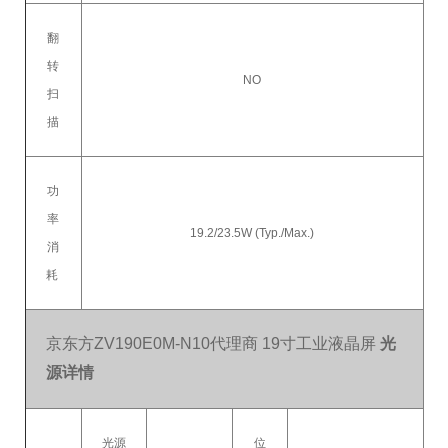
翻
转
NO
扫
描
功
率
19.2/23.5W (Typ./Max.)
消
耗
京东方ZV190E0M-N10代理商 19寸工业液晶屏
光
源详情
光源
位