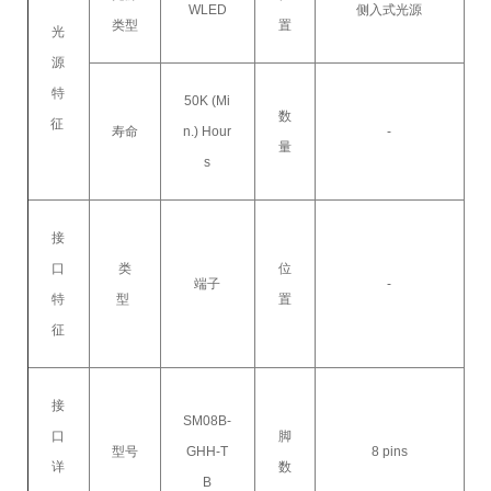
WLED
侧入式光源
类型
置
光
源
特
50K (Mi
数
征
寿命
n.) Hour
-
量
s
接
口
类
位
端子
-
特
型
置
征
接
SM08B-
口
脚
型号
GHH-T
8 pins
详
数
B