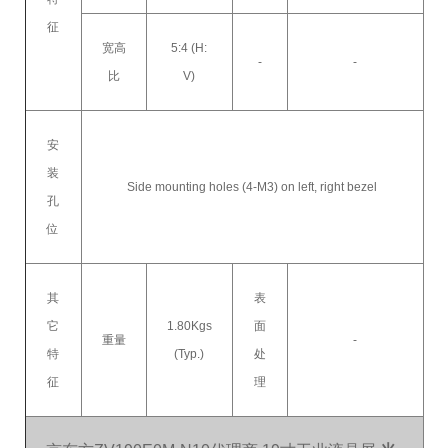
征
宽高
5:4 (H:
-
-
比
V)
安
装
Side mounting holes (4-M3) on left, right bezel
孔
位
其
表
它
1.80Kgs
面
重量
-
特
(Typ.)
处
征
理