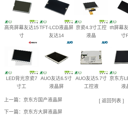
高亮屏幕友达15
TFT-LCD液晶屏
京瓷4.3寸工控
tft屏幕友
寸
友达14
液晶
寸P
LED背光京瓷7
AUO友达6.5寸
AUO友达5.7寸
京东方L
寸工
液晶屏
工控液
液
上一篇：
京东方国产液晶屏
[ 返回列表 ]
下一篇：
京东方大屏液晶屏