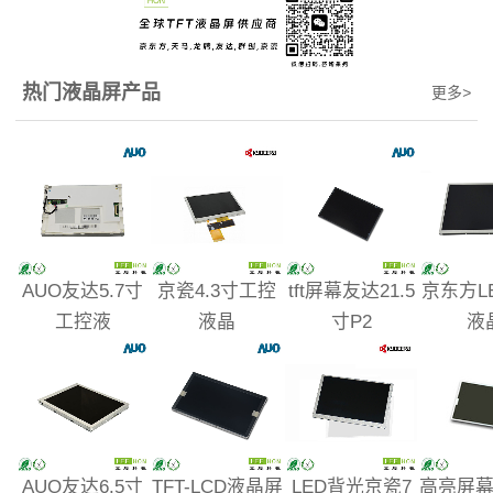
热门液晶屏产品
更多
>
AUO友达5.7寸
京瓷4.3寸工控
tft屏幕友达21.5
京东方L
工控液
液晶
寸P2
液
AUO友达6.5寸
TFT-LCD液晶屏
LED背光京瓷7
高亮屏幕