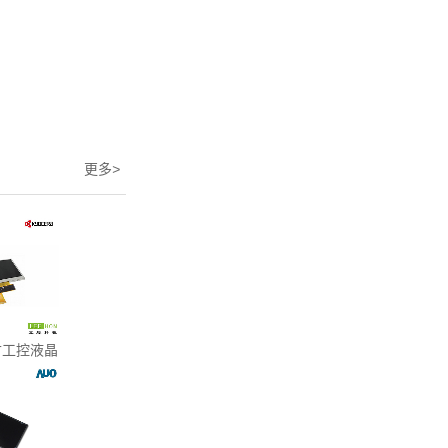
更多
>
寸工控液晶