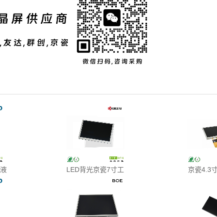
控液
LED背光京瓷7寸工
京瓷4.3