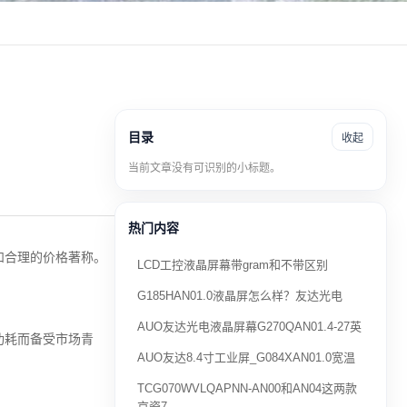
目录
收起
当前文章没有可识别的小标题。
热门内容
和合理的价格著称。
LCD工控液晶屏幕带gram和不带区别
G185HAN01.0液晶屏怎么样？友达光电
AUO友达光电液晶屏幕G270QAN01.4-27英
功耗而备受市场青
AUO友达8.4寸工业屏_G084XAN01.0宽温
TCG070WVLQAPNN-AN00和AN04这两款
京瓷7