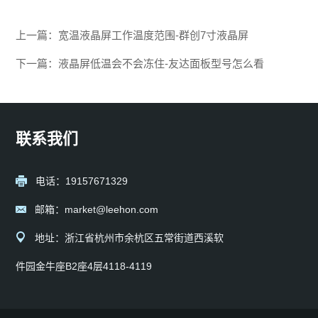
上一篇：
宽温液晶屏工作温度范围-群创7寸液晶屏
下一篇：
液晶屏低温会不会冻住-友达面板型号怎么看
联系我们
电话：19157671329
邮箱：market@leehon.com
地址：浙江省杭州市余杭区五常街道西溪软
件园金牛座B2座4层4118-4119