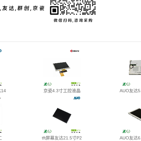
14
京瓷4.3寸工控液晶
AUO友达5
工
tft屏幕友达21.5寸P2
AUO友达6