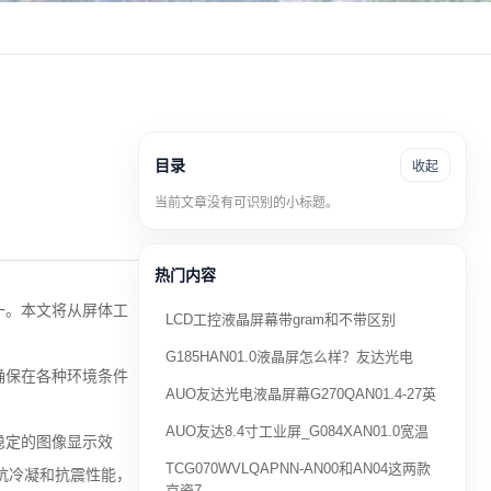
目录
收起
当前文章没有可识别的小标题。
热门内容
一。本文将从屏体工
LCD工控液晶屏幕带gram和不带区别
G185HAN01.0液晶屏怎么样？友达光电
确保在各种环境条件
AUO友达光电液晶屏幕G270QAN01.4-27英
AUO友达8.4寸工业屏_G084XAN01.0宽温
稳定的图像显示效
TCG070WVLQAPNN-AN00和AN04这两款
抗冷凝和抗震性能，
京瓷7