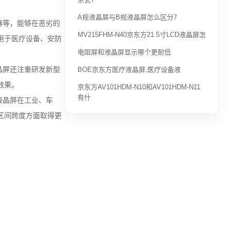
A规液晶屏与B规液晶屏怎么区分？
器等，能够在恶劣的
MV215FHM-N40京东方21.5寸LCD液晶屏怎
用于医疗设备、安防
电阻屏和液晶屏显示哪个更耐低
晶屏还注重研发新型
BOE京东方医疗液晶屏,医疗设备液
效果。
京东方AV101HDM-N10和AV101HDM-N11
有什
液晶屏在工业、车
区间跨度方面取得更