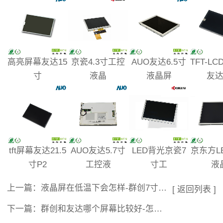
高亮屏幕友达15
京瓷4.3寸工控
AUO友达6.5寸
TFT-L
寸
液晶
液晶屏
友达
tft屏幕友达21.5
AUO友达5.7寸
LED背光京瓷7
京东方L
寸P2
工控液
寸工
液
上一篇：
液晶屏在低温下会怎样-群创7寸液晶屏
[ 返回列表 ]
下一篇：
群创和友达哪个屏幕比较好-怎样识别液晶屏的牌子