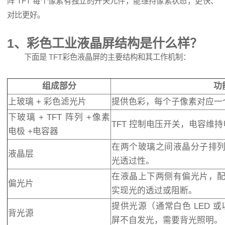
阵 TFT 每个像素有独立的开关元件，能维持像素状态，更快、
对比更好。
1、彩色工业
液晶屏
结构是什么样？
下面是 TFT
彩色液晶屏
的主要结构和其工作机制：
组成部分
功
上玻璃 + 彩色滤光片
提供色彩，每个子像素对应一个
下玻璃 + TFT 阵列 +像素
TFT 控制电压开关，电容维
电极 +电容器
在两个玻璃之间液晶分子排
液晶层
光透过性。
在液晶上下两侧有偏光片，
偏光片
实现光的透过或阻断。
提供光源（通常白色
LED
或以
背光源
屏
不自发光，需要背光照明。