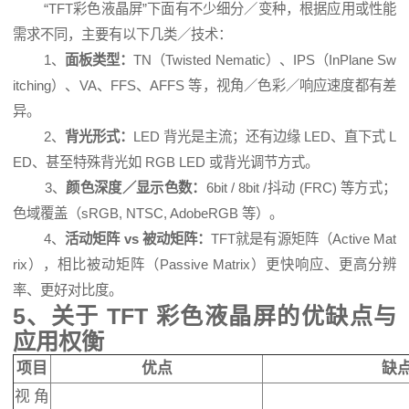
“TFT彩色液晶屏”下面有不少细分／变种，根据应用或性能
需求不同，主要有以下几类／技术：
1、
面板类型：
TN（Twisted Nematic）、IPS（InPlane Sw
itching）、VA、FFS、AFFS 等，视角／色彩／响应速度都有差
异。
2、
背光形式：
LED 背光是主流；还有边缘 LED、直下式 L
ED、甚至特殊背光如 RGB LED 或背光调节方式。
3、
颜色深度／显示色数：
6bit / 8bit /抖动 (FRC) 等方式；
色域覆盖（sRGB, NTSC, AdobeRGB 等）。
4、
活动矩阵 vs 被动矩阵：
TFT就是有源矩阵（Active Mat
rix），相比被动矩阵（Passive Matrix）更快响应、更高分辨
率、更好对比度。
5、关于 TFT 彩色液晶屏的优缺点与
应用权衡
项目
优点
缺
视角