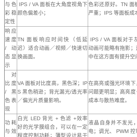
与色
IPS / VA 面板在大角度视角下
色彩还原好。TN 
彩稳
颜色偏差小；
严重；IPS 等面板
定性
响应
速度
TN 面板响应时间快（低延
IPS / VA 面板
/动
迟）适合动画／视频／快速切
动画可能略有拖影；
态显
换画面。
中在这方面有提升空
示
对
比度
VA 面板对比度高，黑色深；IP
在高亮或强光环境下
/黑
S 黑色稍逊；背光漏光/透光率
问题更明显；高亮度
色表
／偏光片质量影响。
成本与散热难度。
现
白光 LED 背光 + 色滤 +效率
功耗
液晶自身并不发光
好的光学膜组合，可以在一定
与效
电；调光、 PWM 
程度控制功耗；薄型设计易于