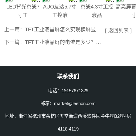
LED背光京瓷7
AUO友达5.7寸
京瓷4.3寸工控
高亮屏幕
寸工
工控液
液晶
上一篇：
TFT工业液晶屏怎么实现横屏显示？工业级液晶屏方向怎么旋转？
[ 返回列表 ]
下一篇：
TFT工业液晶屏的电流是多少？背光电压电流怎么计算
联系我们
电话：19157671329
邮箱：market@leehon.com
地址：浙江省杭州市余杭区五常街道西溪软件园金牛座B2座4层
4118-4119