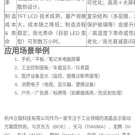
率
可优化；高亮＋大屏
散热设计。
制造
TFT LCD 技术成熟，量产规模
复杂结构（多层膜、
成本
大，成本随之降低；制造流程
保护玻璃等）会提升
&寿
稳定；背光寿命（目前 LED 类
／高湿度下寿命或性
命
型）可到数万小时。
老化／背光衰减是问
应用场景举例
1、手机／平板／笔记本电脑屏幕
2、工业控制面板／车载显示／仪表盘
3、医疗设备显示（监控、图像诊断界面等）
4、消费电子（电视、显示器、便携设备）
5、户外／广告屏／标牌等（如果做高亮／防反射处理）
杭州立煌科技有限公司作为一家专注于工业领域的液晶显示驱动
方案提供商，与
京东方
（BOE）、天马（TIANMA）、龙腾（IV