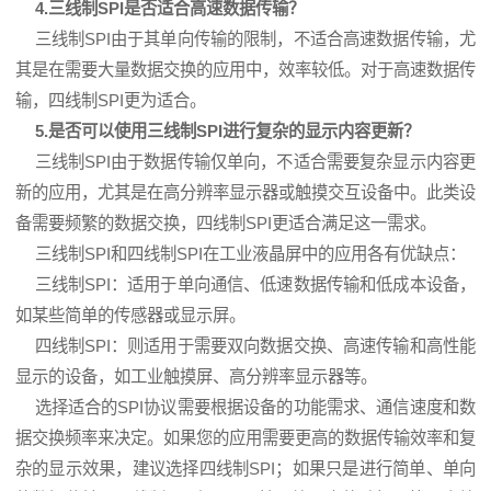
4.三线制SPI是否适合高速数据传输？
三线制SPI由于其单向传输的限制，不适合高速数据传输，尤
其是在需要大量数据交换的应用中，效率较低。对于高速数据传
输，四线制SPI更为适合。
5.是否可以使用三线制SPI进行复杂的显示内容更新？
三线制SPI由于数据传输仅单向，不适合需要复杂显示内容更
新的应用，尤其是在高分辨率显示器或触摸交互设备中。此类设
备需要频繁的数据交换，四线制SPI更适合满足这一需求。
三线制SPI和四线制SPI在工业液晶屏中的应用各有优缺点：
三线制SPI：适用于单向通信、低速数据传输和低成本设备，
如某些简单的传感器或显示屏。
四线制SPI：则适用于需要双向数据交换、高速传输和高性能
显示的设备，如工业触摸屏、高分辨率显示器等。
选择适合的SPI协议需要根据设备的功能需求、通信速度和数
据交换频率来决定。如果您的应用需要更高的数据传输效率和复
杂的显示效果，建议选择四线制SPI；如果只是进行简单、单向