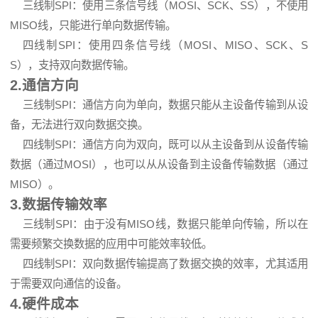
三线制SPI：使用三条信号线（MOSI、SCK、SS），不使用
MISO线，只能进行单向数据传输。
四线制SPI：使用四条信号线（MOSI、MISO、SCK、S
S），支持双向数据传输。
2.通信方向
三线制SPI：通信方向为单向，数据只能从主设备传输到从设
备，无法进行双向数据交换。
四线制SPI：通信方向为双向，既可以从主设备到从设备传输
数据（通过MOSI），也可以从从设备到主设备传输数据（通过
MISO）。
3.数据传输效率
三线制SPI：由于没有MISO线，数据只能单向传输，所以在
需要频繁交换数据的应用中可能效率较低。
四线制SPI：双向数据传输提高了数据交换的效率，尤其适用
于需要双向通信的设备。
4.硬件成本