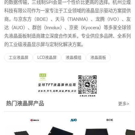
的数据传输，三线制SPI会是一个性价比更高的选择。杭州立煌
科技有限公司作为一家专注于工业领域的液晶显示驱动方案提供
商，与
京东方
（BOE）、天马（TIANMA）、龙腾（IVO）、
友
达
（AUO）、群创（Innolux）、
京瓷
（Kyocera）等多家全球领
先
液晶面板
制造商建立深度合作关系，专业供应多品牌、全系列
的工业级
液晶显示屏
与定制化解决方案。
工业液晶屏
LCD液晶屏
液晶模组
液晶面板
热门液晶屏产品
更多
>