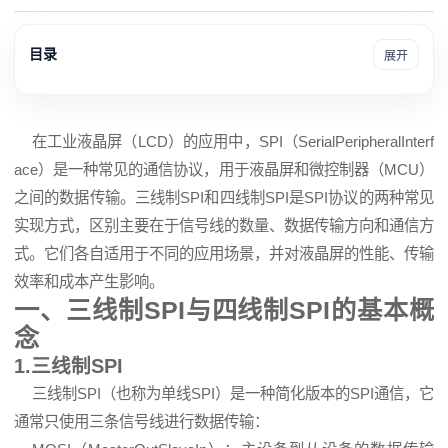
目录
展开
在工业
液晶屏
（
LCD
）的应用中，SPI（SerialPeripheralInterf
ace）是一种常见的通信协议，用于液晶屏和微控制器（MCU）
之间的数据传输。三线制SPI和四线制SPI是SPI协议的两种常见
实现方式，区别主要在于信号线的数量、数据传输方向和通信方
式。它们各自适用于不同的应用场景，并对液晶屏的性能、传输
效率和成本产生影响。
一、三线制SPI与四线制SPI的基本概
念
1.三线制SPI
三线制SPI（也称为单线SPI）是一种简化版本的SPI通信，它
通常只使用三条信号线进行数据传输：