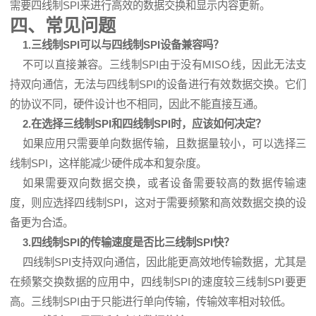
需要四线制SPI来进行高效的数据交换和显示内容更新。
四、常见问题
1.三线制SPI可以与四线制SPI设备兼容吗？
不可以直接兼容。三线制SPI由于没有MISO线，因此无法支
持双向通信，无法与四线制SPI的设备进行有效数据交换。它们
的协议不同，硬件设计也不相同，因此不能直接互通。
2.在选择三线制SPI和四线制SPI时，应该如何决定？
如果应用只需要单向数据传输，且数据量较小，可以选择三
线制SPI，这样能减少硬件成本和复杂度。
如果需要双向数据交换，或者设备需要较高的数据传输速
度，则应选择四线制SPI，这对于需要频繁和高效数据交换的设
备更为合适。
3.四线制SPI的传输速度是否比三线制SPI快？
四线制SPI支持双向通信，因此能更高效地传输数据，尤其是
在频繁交换数据的应用中，四线制SPI的速度较三线制SPI要更
高。三线制SPI由于只能进行单向传输，传输效率相对较低。