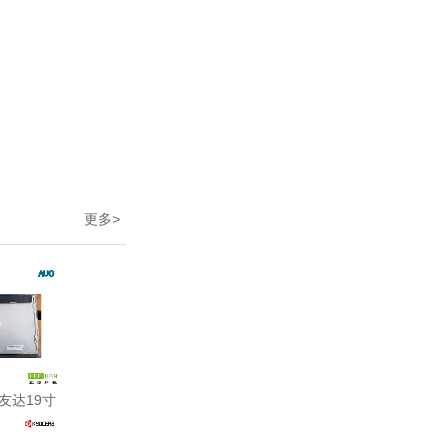
更多
>
友达19寸