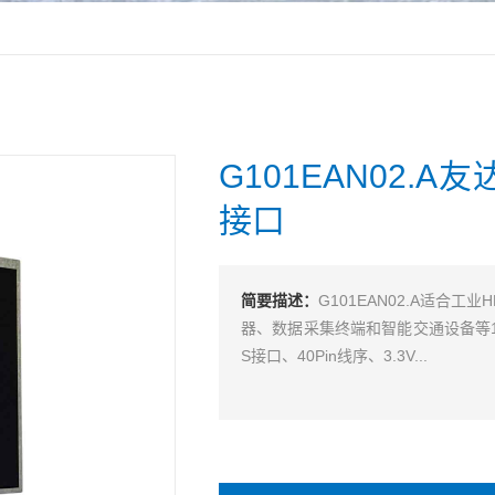
G101EAN02.A
接口
简要描述：
G101EAN02.A适合
器、数据采集终端和智能交通设备等10.1
S接口、40Pin线序、3.3V...