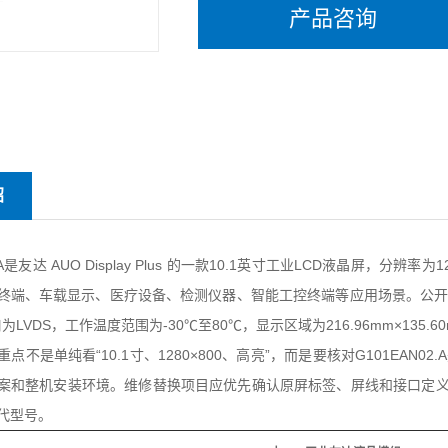
产品咨询
绍
.A是
友达
AUO Display Plus 的一款10.1英寸
工业
LCD
液晶屏
，分辨率为12
终端、车载显示、医疗设备、检测仪器、智能工控终端等应用场景。公开资料显示
接口为LVDS，工作温度范围为-30℃至80℃，显示区域为216.96mm×135
点不是单纯看“10.1寸、1280×800、高亮”，而是要核对G101EAN02
案和整机安装环境。维修替换项目应优先确认原屏标签、屏线和接口定
代型号。