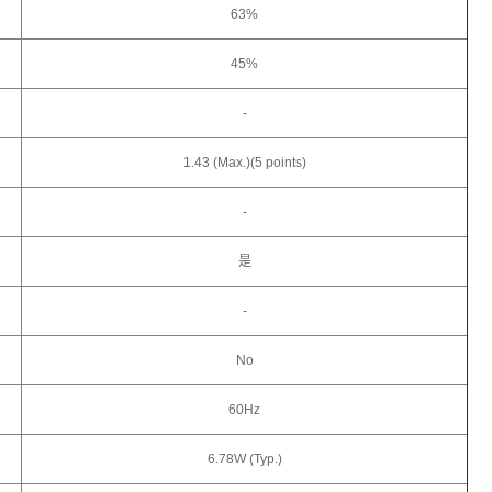
63%
45%
-
1.43 (Max.)(5 points)
-
是
-
No
60Hz
6.78W (Typ.)