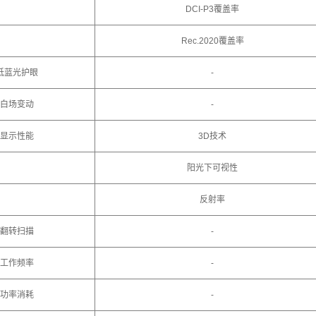
DCI-P3覆盖率
Rec.2020覆盖率
低蓝光护眼
-
白场变动
-
显示性能
3D技术
阳光下可视性
反射率
翻转扫描
-
工作频率
-
功率消耗
-