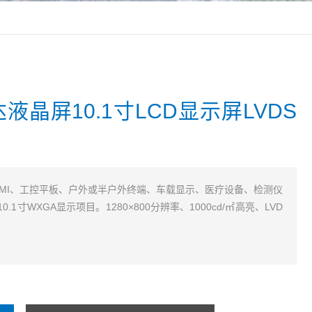
友达液晶屏10.1寸LCD显示屏LVDS
工业HMI、工控平板、户外或半户外终端、车载显示、医疗设备、检测仪
寸WXGA显示项目。1280×800分辨率、1000cd/㎡高亮、LVD