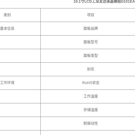
10.1寸LCD工业
友达
液晶模组
G101E
类别
项目
基本信息
面板品牌
面板型号
面板类型
别名
工作环境
RoHS状态
工作温度
存储温度
耐振动性