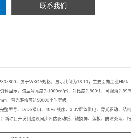
联系我们
80×800，属于WXGA规格，显示比例为16:10，主要面向工业HMI、
，该型号亮度为1000cd/㎡，对比度为800:1，可视角为89/8
.60mm，背光寿命可达50000小时等级。
.A完整型号、LVDS接口、40Pin线序、3.3V屏体供电、背光驱动、结构
义；新项目开发则建议同步评估驱动板、
触摸屏
、盖板、防眩处理、结