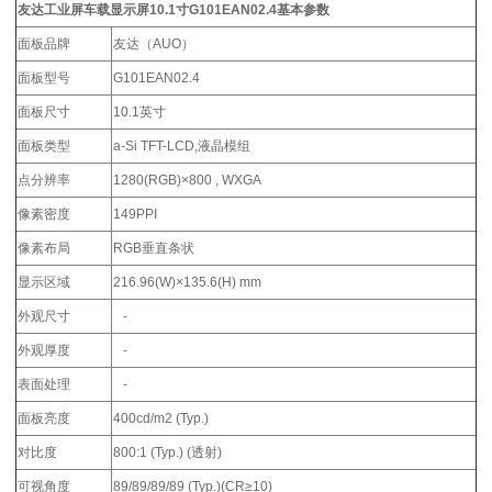
友达工业屏车载显示屏10.1寸G101EAN02.4基本参数
面板品牌
友达（AUO）
面板型号
G101EAN02.4
面板尺寸
10.1英寸
面板类型
a-Si TFT-LCD,液晶模组
点分辨率
1280(RGB)×800 , WXGA
像素密度
149PPI
像素布局
RGB垂直条状
显示区域
216.96(W)×135.6(H) mm
外观尺寸
-
外观厚度
-
表面处理
-
面板亮度
400cd/m2 (Typ.)
对比度
800:1 (Typ.) (透射)
可视角度
89/89/89/89 (Typ.)(CR≥10)