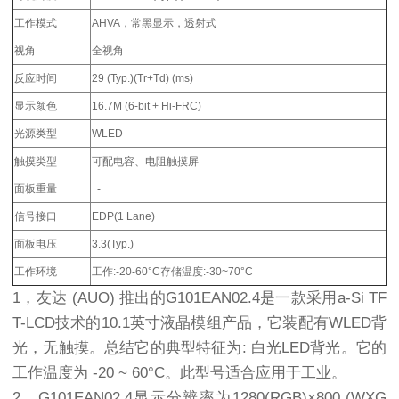
工作模式
AHVA，常黑显示，透射式
视角
全视角
反应时间
29 (Typ.)(Tr+Td) (ms)
显示颜色
16.7M (6-bit + Hi-FRC)
光源类型
WLED
触摸类型
可配电容、电阻触摸屏
面板重量
-
信号接口
EDP(1 Lane)
面板电压
3.3(Typ.)
工作环境
工作:-20-60°C存储温度:-30~70°C
1，友达 (AUO) 推出的G101EAN02.4是一款采用a-Si TF
T-LCD技术的10.1英寸液晶模组产品，它装配有WLED背
光，无触摸。总结它的典型特征为: 白光LED背光。它的
工作温度为 -20 ~ 60°C。此型号适合应用于工业。
2，G101EAN02.4显示分辨率为1280(RGB)×800 (WXG