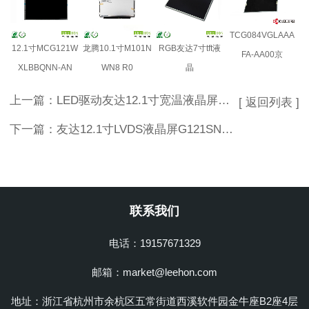
TCG084VGLAAA
12.1寸MCG121W
龙腾10.1寸M101N
RGB友达7寸tft液
FA-AA00京
XLBBQNN-AN
WN8 R0
晶
上一篇：
LED驱动友达12.1寸宽温液晶屏G121STN02.0工业A规液晶屏
[ 返回列表 ]
下一篇：
友达12.1寸LVDS液晶屏G121SN01 V4
联系我们
电话：19157671329
邮箱：market@leehon.com
地址：浙江省杭州市余杭区五常街道西溪软件园金牛座B2座4层