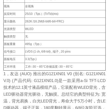
视角
全视角
反应时间
25/10（Typ.）(Tr/Td)(ms)
显示颜色
262K /16.2M(6-bit/6-bit+FRC)
光源类型
WLED
触摸类型
无
面板重量
495g（Typ.）
信号接口
LVDS (1 ch, 6/8-bit) , 端子 , 20 pins
面板电压
3.3(Typ.)
工作环境
工作:-30 ~ 85°C存储温度:-30 ~ 85°C
1，友达 (AUO) 推出的G121XN01 V0 (别名: G121XN01
V.0) (产品代码: G121XN01.0)是一款采用a-Si TFT-LCD
技术的12.1英寸液晶模组产品，它装配有WLED背光，含
LED驱动器背光驱动，无触摸。总结它的典型特征为: 宽
温，背光易换，白光LED背光，寿命大于5万小时，含LE
D驱动器，端子正装，180度翻转显示，6/8位灰阶可选，