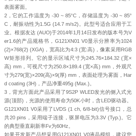
表面雾面。
2，它的工作温度为 -30 ~ 85°C，存储温度为 -30 ~ 85°
C，耐振动性为1.5G (14.7 m/s2)。此型号适合应用于工
业。根据友达 (AUO)于2014年1月14日发布的版本号为V
er1.6的产品规格书，G121XN01 V0显示分辨率为1024
(2)×768(2) (XGA)，宽高比为4:3 (宽:高)，像素采用RGB
W矩形排列。它的显示区域尺寸为245.76×184.32 (宽×
高) mm，可视尺寸为250.8×189.4 (宽×高) mm，外观尺
寸为279(宽)×209(高)×9(厚) mm，表面处理为雾面，Har
d coating (3H)，产品净重495g (Max.)。
3，背光方面此产品采用了9S2P WLED发光的侧入式光
源(顶部)，光源的使用寿命为50K小时，含LED驱动器。
G121XN01 V0采用了LVDS (1 ch, 6/8-bit)信号接口，总
共20 pins，采用端子连接，驱屏电压为3.3V (Typ.)。它
的典型垂直刷新率Fv为60Hz。
如果开发新产品想采用G121XN01 V0液晶模组，建议您