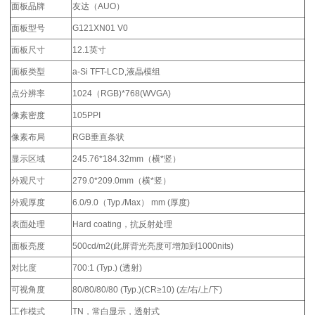
面板品牌
友达（AUO）
面板型号
G121XN01 V0
面板尺寸
12.1英寸
面板类型
a-Si TFT-LCD,液晶模组
点分辨率
1024（RGB)*768(WVGA)
像素密度
105PPI
像素布局
RGB垂直条状
显示区域
245.76*184.32mm（横*竖）
外观尺寸
279.0*209.0mm（横*竖）
外观厚度
6.0/9.0（Typ./Max） mm (厚度)
表面处理
Hard coating，抗反射处理
面板亮度
500cd/m2(此屏背光亮度可增加到1000nits)
对比度
700:1 (Typ.) (透射)
可视角度
80/80/80/80 (Typ.)(CR≥10) (左/右/上/下)
工作模式
TN，常白显示，透射式