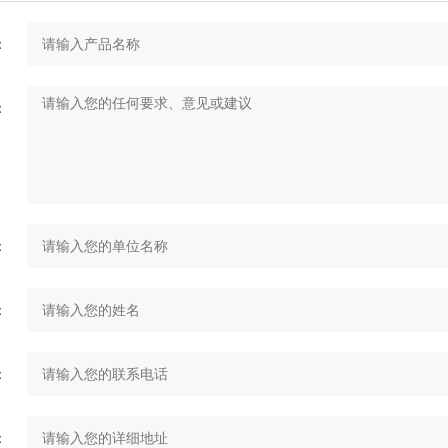
：
：
：
：
：
：