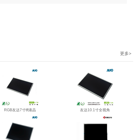
更多
>
RGB友达7寸tft液晶
友达10.1寸全视角