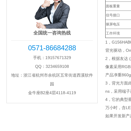
面板重量
信号接口
驱屏电压
全国统一咨询热线
工作环境
1，G156H
0571-86684288
背光驱动，On-C
手机：19157671329
2，根据友达 (
QQ：3234659108
像素采用RGB垂
产品净重860g 
地址：浙江省杭州市余杭区五常街道西溪软件
3，背光方面此
园
ns，采用端子连
金牛座B2座4层4118-4119
4，它的典型垂直
万小时，含LE
如果开发新产