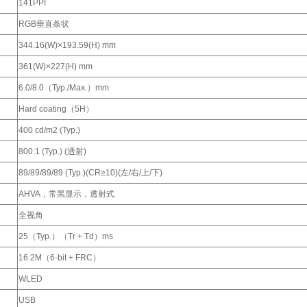
141PPI
RGB垂直条状
344.16(W)×193.59(H) mm
361(W)×227(H) mm
6.0/8.0（Typ./Max.）mm
Hard coating（5H）
400 cd/m2 (Typ.)
800:1 (Typ.) (透射)
89/89/89/89 (Typ.)(CR≥10)(左/右/上/下)
AHVA，常黑显示，透射式
全视角
25（Typ.）（Tr + Td）ms
16.2M（6-bit + FRC）
WLED
USB