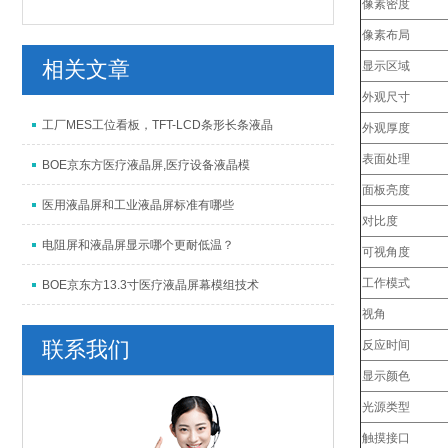
像素密度
像素布局
相关文章
显示区域
外观尺寸
工厂MES工位看板，TFT-LCD条形长条液晶
外观厚度
表面处理
BOE京东方医疗液晶屏,医疗设备液晶模
面板亮度
医用液晶屏和工业液晶屏标准有哪些
对比度
电阻屏和液晶屏显示哪个更耐低温？
可视角度
工作模式
BOE京东方13.3寸医疗液晶屏幕模组技术
视角
联系我们
反应时间
显示颜色
光源类型
触摸接口