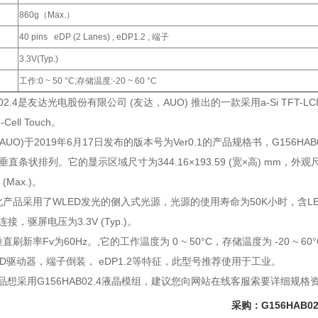
860g（Max.）
40 pins eDP (2 Lanes) , eDP1.2 , 端子
3.3V(Typ.)
工作:0 ~ 50 °C;存储温度:-20 ~ 60 °C
AB02.4是友达光电股份有限公司 (友达，AUO) 推出的一款采用a-Si TF
ell Touch。
AUO)于2019年6月17日发布的版本号为Ver0.1的产品规格书，G156HAB02.
直条状排列。它的显示区域尺寸为344.16×193.59 (宽×高) mm，外观尺寸为36
(Max.)。
产品采用了WLED发光的侧入式光源，光源的使用寿命为50K小时，含LED驱动器。G
接，驱屏电压为3.3V (Typ.)。
刷新率Fv为60Hz。,它的工作温度为 0 ~ 50°C，存储温度为 -20 ~ 60
D驱动器，端子倒装， eDP1.2等特征，此型号推荐使用于工业。
品想采用G156HAB02.4液晶模组，建议您向网站在线客服索要详细规格
采购：G156HAB02