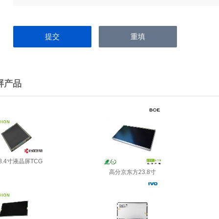
屏产品
8.4寸液晶屏TCG
高分京东方23.8寸