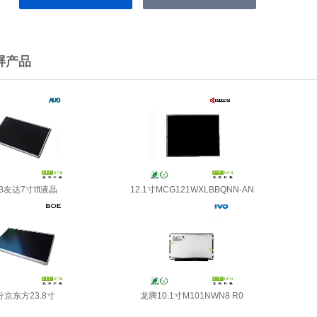
屏产品
B友达7寸tft液晶
12.1寸MCG121WXLBBQNN-AN
分京东方23.8寸
龙腾10.1寸M101NWN8 R0