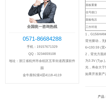
面板重量
信号接口
面板电压
全国统一咨询热线
工作环境
1，G156H
0571-86684288
背光驱动，无触摸
手机：19157671329
6×193.59 
QQ：3234659108
2，背光方面此
为3.3V (Ty
地址：浙江省杭州市余杭区五常街道西溪软件
光，寿命大于
园
如果开发新产
金牛座B2座4层4118-4119
产品