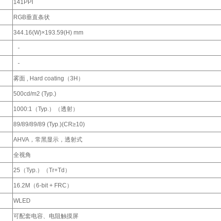
141PPI
RGB垂直条状
344.16(W)×193.59(H) mm
-
-
雾面 , Hard coating（3H）
500cd/m2 (Typ.)
1000:1（Typ.）（透射）
89/89/89/89 (Typ.)(CR≥10)
AHVA，常黑显示，透射式
全视角
25（Typ.）（Tr+Td）
16.2M（6-bit + FRC）
WLED
可配套电容、电阻触摸屏