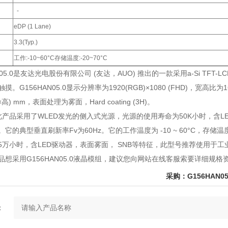
-
eDP (1 Lane)
3.3(Typ.)
工作:-10~60°C存储温度:-20~70°C
AN05.0是友达光电股份有限公司 (友达，AUO) 推出的一款采用a-Si TF
。G156HAN05.0显示分辨率为1920(RGB)×1080 (FHD)，宽高比
(宽×高) mm，表面处理为雾面，Hard coating (3H)。
产品采用了WLED发光的侧入式光源，光源的使用寿命为50K小时，含LED驱动器
p.)。它的典型垂直刷新率Fv为60Hz。它的工作温度为 -10 ~ 60°C，存储温度为
5万小时，含LED驱动器，表面雾面， SNB等特征，此型号推荐使用于工
品想采用G156HAN05.0液晶模组，建议您向网站在线客服索要详细规格
采购：G156HAN05
：