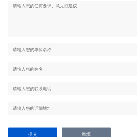
：
：
：
：
：