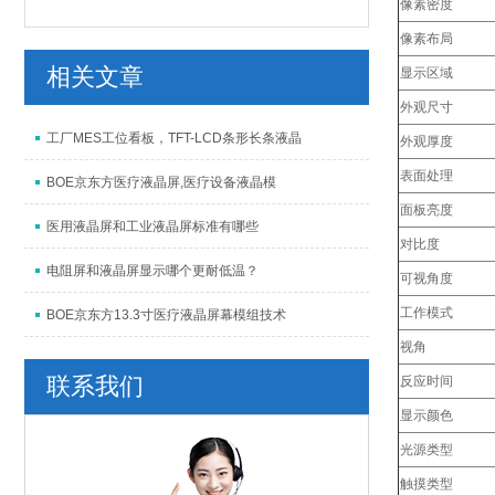
像素密度
像素布局
相关文章
显示区域
外观尺寸
工厂MES工位看板，TFT-LCD条形长条液晶
外观厚度
表面处理
BOE京东方医疗液晶屏,医疗设备液晶模
面板亮度
医用液晶屏和工业液晶屏标准有哪些
对比度
电阻屏和液晶屏显示哪个更耐低温？
可视角度
工作模式
BOE京东方13.3寸医疗液晶屏幕模组技术
视角
联系我们
反应时间
显示颜色
光源类型
触摸类型