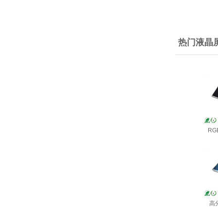
热门液晶
RG
高