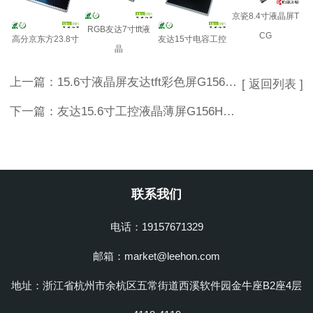
京瓷8.4寸液晶屏T
RGB友达7寸tft液
CG
高分京东方23.8寸
友达15寸电容工控
晶
上一篇：
15.6寸液晶屏友达tft彩色屏G156XW01 V4
[ 返回列表 ]
下一篇：
友达15.6寸工控液晶薄屏G156HAN03.0
联系我们
电话：19157671329
邮箱：market@leehon.com
地址：浙江省杭州市余杭区五常街道西溪软件园金牛座B2座4层