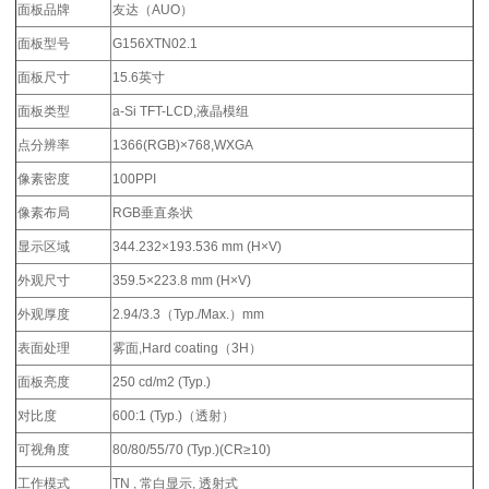
面板品牌
友达（AUO）
面板型号
G156XTN02.1
面板尺寸
15.6英寸
面板类型
a-Si TFT-LCD,液晶模组
点分辨率
1366(RGB)×768,WXGA
像素密度
100PPI
像素布局
RGB垂直条状
显示区域
344.232×193.536 mm (H×V)
外观尺寸
359.5×223.8 mm (H×V)
外观厚度
2.94/3.3（Typ./Max.）mm
表面处理
雾面,Hard coating（3H）
面板亮度
250 cd/m2 (Typ.)
对比度
600:1 (Typ.)（透射）
可视角度
80/80/55/70 (Typ.)(CR≥10)
工作模式
TN , 常白显示, 透射式