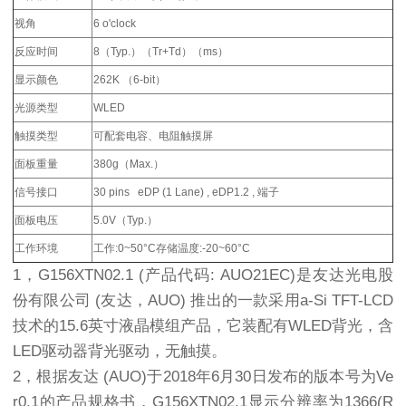
视角
6 o'clock
反应时间
8（Typ.）（Tr+Td）（ms）
显示颜色
262K （6-bit）
光源类型
WLED
触摸类型
可配套电容、电阻触摸屏
面板重量
380g（Max.）
信号接口
30 pins eDP (1 Lane) , eDP1.2 , 端子
面板电压
5.0V（Typ.）
工作环境
工作:0~50°C存储温度:-20~60°C
1，G156XTN02.1 (产品代码: AUO21EC)是友达光电股
份有限公司 (友达，AUO) 推出的一款采用a-Si TFT-LCD
技术的15.6英寸液晶模组产品，它装配有WLED背光，含
LED驱动器背光驱动，无触摸。
2，根据友达 (AUO)于2018年6月30日发布的版本号为Ve
r0.1的产品规格书，G156XTN02.1显示分辨率为1366(R