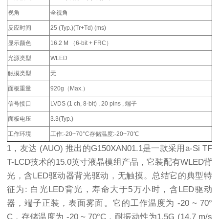
视角
全视角
反应时间
25 (Typ.)(Tr+Td) (ms)
显示颜色
16.2 M （6-bit + FRC）
光源类型
WLED
触摸类型
无
面板重量
920g（Max.）
信号接口
LVDS (1 ch, 8-bit) , 20 pins , 端子
面板电压
3.3(Typ.)
工作环境
工作:-20~70°C存储温度:-20~70℃
1，友达 (AUO) 推出的G150XAN01.1是一款采用a-Si TF
T-LCD技术的15.0英寸液晶模组产品，它装配有WLED背
光，含LED驱动器背光驱动，无触摸。总结它的典型特
征为: 白光LED背光，寿命大于5万小时，含LED驱动
器，端子正装，表面雾面。它的工作温度为 -20 ~ 70°
C，存储温度为 -20 ~ 70°C，耐振动性为1.5G (14.7 m/s