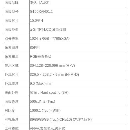
面板品牌
友达（AUO）
面板型号
G150XAN01.1
面板尺寸
15.0英寸
面板类型
a-Si TFT-LCD,液晶模组
点分辨率
1024（RGB）*768(XGA)
像素密度
85PPI
像素布局
RGB垂直条状
显示区域
304.128×228.096 mm (H×V)
外观尺寸
326.5 × 253.5 × 9 mm (H×V×D)
外观厚度
9.0 (Max.) mm
表面处理
雾面，Hard coating (3H)
面板亮度
500cd/m2 (Typ.)
对比度
1000:1 (Typ.) (透射)
可视角度
89/89/89/89 (Typ.)(CR≥10) (左/右/上/下)
工作模式
AHVA,常黑显示,透射式