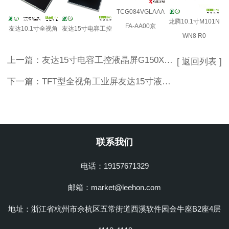
TCG084VGLAAA
龙腾10.1寸M101N
FA-AA00京
友达10.1寸全视角
友达15寸电容工控
WN8 R0
上一篇：
友达15寸电容工控液晶屏G150XAB03.0
[ 返回列表 ]
下一篇：
TFT型全视角工业屏友达15寸液晶屏G150XAN01.0
联系我们
电话：19157671329
邮箱：market@leehon.com
地址：浙江省杭州市余杭区五常街道西溪软件园金牛座B2座4层