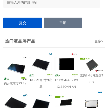
热门液晶屏产品
更多
>
京瓷8.4寸液晶屏T
RGB友达7寸tft液
12.1寸MCG121W
CG
高分京东方23.8寸
晶
XLBBQNN-AN