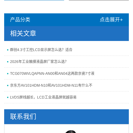
产品分类
点击展开+
相关文章
群创4.3寸工控LCD显示屏怎么选？适合
2026年工业触摸液晶屏厂家怎么选？
TCG070WVLQAPNN-AN00和AN04这两款京瓷7寸液
京东方AV101HDM-N10和AV101HDM-N11有什么不
LVDS屏线越长，LCD工业液晶屏就越容易
联系我们