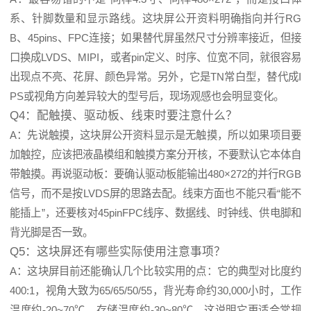
系、针脚数量和显示路线。这块屏公开资料明确指向并行RG
B、45pins、FPC连接；如果替代屏虽然尺寸分辨率接近，但接
口换成LVDS、MIPI，或者pin定义、时序、位宽不同，就很容易
出现点不亮、花屏、颜色异常。另外，它是TN常白型，替代成I
PS或视角方向差异较大的型号后，现场观感也会明显变化。
Q4：配触摸、驱动板、线束时要注意什么？
A：先说触摸，这块屏公开资料显示是无触摸，所以如果项目要
加触控，应该把液晶模组和触摸方案分开核，不要默认它本体自
带触摸。再说驱动板：要确认驱动板能输出480×272的并行RGB
信号，而不是按LVDS屏的思路去配。线束方面也不能只看“能不
能插上”，还要核对45pinFPC线序、数据线、时钟线、供电脚和
背光脚是否一致。
Q5：这块屏还有哪些实际使用注意事项？
A：这块屏目前还能确认几个比较实用的点：它的典型对比度约
400:1，视角大致为65/65/50/55，背光寿命约30,000小时，工作
温度约-20~70℃、存储温度约-30~80℃。这说明它更适合常规