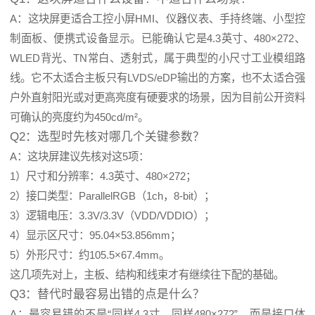
A：这块屏更适合工控小屏HMI、仪器仪表、手持终端、小型控
制面板、便携式设备显示。已能确认它是4.3英寸、480×272、
WLED背光、TN常白、透射式，属于典型的小尺寸工业模组路
线。它不太适合主板只有LVDS/eDP输出的方案，也不太适合强
户外直射阳光或对更高亮度有硬要求的场景，因为目前公开资料
可确认的亮度约为450cd/m²。
Q2：选型时先核对哪几个关键参数？
A：这块屏建议先核对这5项：
1）尺寸和分辨率：4.3英寸、480×272；
2）接口类型：ParallelRGB（1ch，8-bit）；
3）逻辑电压：3.3V/3.3V（VDD/VDDIO）；
4）显示区尺寸：95.04×53.856mm；
5）外形尺寸：约105.5×67.4mm。
这几项先对上，主板、结构和线束才有继续往下配的基础。
Q3：替代时最容易出错的点是什么？
A：最容易错的不是“同样4.3寸、同样480×272”，而是接口体