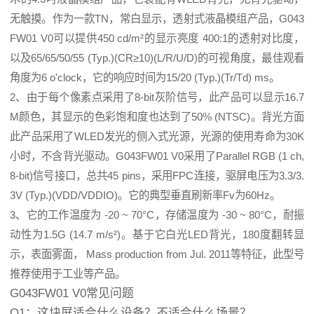
无触摸。作为一款TN，常白显示，透射式液晶模组产品，G043
FW01 V0可以提供450 cd/m²的显示亮度 400:1的透射对比度，
以及65/65/50/55 (Typ.)(CR≥10)(L/R/U/D)的可视角度，最佳观看
角度为6 o'clock，它的响应时间为15/20 (Typ.)(Tr/Td) ms。
2、由于每个像素点采用了8-bit灰阶信号，此产品可以显示16.7
M颜色，其显示的色彩饱和度也达到了50% (NTSC)。背光方面
此产品采用了WLED发光的侧入式光源，光源的使用寿命为30K
小时，不含背光驱动。G043FW01 V0采用了Parallel RGB (1 ch,
8-bit)信号接口，总共45 pins，采用FPC连接，驱屏电压为3.3/3.
3V (Typ.)(VDD/VDDIO)。它的典型垂直刷新率Fv为60Hz。
3、它的工作温度为 -20 ~ 70°C，存储温度为 -30 ~ 80°C，耐振
动性为1.5G (14.7 m/s²)。基于它白光LED背光，180度翻转显
示，表面雾面， Mass production from Jul. 2011等特征，此型号
推荐使用于工业等产品。
G043FW01 V0常见问题
Q1：这块屏适合什么设备？不适合什么场景？