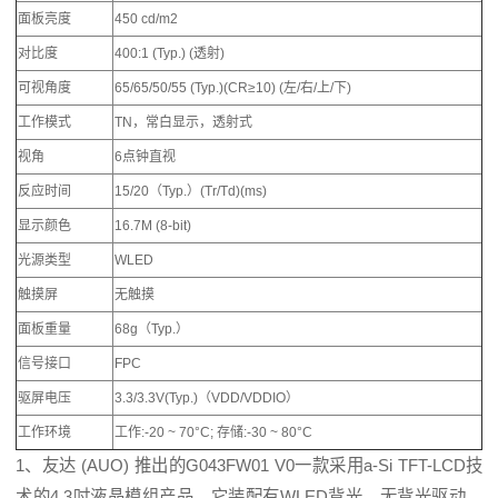
面板亮度
450 cd/m2
对比度
400:1 (Typ.) (透射)
可视角度
65/65/50/55 (Typ.)(CR≥10) (左/右/上/下)
工作模式
TN，常白显示，透射式
视角
6点钟直视
反应时间
15/20（Typ.）(Tr/Td)(ms)
显示颜色
16.7M (8-bit)
光源类型
WLED
触摸屏
无触摸
面板重量
68g（Typ.）
信号接口
FPC
驱屏电压
3.3/3.3V(Typ.)（VDD/VDDIO）
工作环境
工作:-20 ~ 70°C; 存储:-30 ~ 80°C
1、友达 (AUO) 推出的G043FW01 V0一款采用a-Si TFT-LCD技
术的4.3吋液晶模组产品，它装配有WLED背光，无背光驱动，