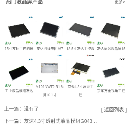
热门液晶屏产品
更多
>
15寸友达工控触摸
友达四线电阻屏7
18.5寸友达工控液
友达宽温液晶屏15
M101NWT2 R1龙
京瓷4.3寸高亮工
工业液晶模组友达
京东方全视角工控
腾10.1寸
控
上一篇：没有了
[ 返回列表 ]
下一篇：
友达4.3寸透射式液晶模组G043FTT01 V0工控液晶屏