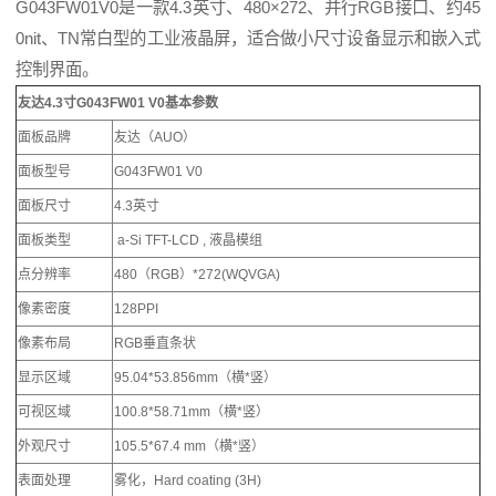
G043FW01V0是一款4.3英寸、480×272、并行RGB接口、约45
0nit、TN常白型的工业液晶屏，适合做小尺寸设备显示和嵌入式
控制界面。
友
达
4.3
寸
G043FW01 V0
基本参数
面板品牌
友达（AUO）
面板型号
G043FW01 V0
面板尺寸
4.3英寸
面板类型
a-Si TFT-LCD , 液晶模组
点分辨率
480（RGB）*272(WQVGA)
像素密度
128PPI
像素布局
RGB垂直条状
显示区域
95.04*53.856mm（横*竖）
可视区域
100.8*58.71mm（横*竖）
外观尺寸
105.5*67.4 mm（横*竖）
表面处理
雾化，Hard coating (3H)