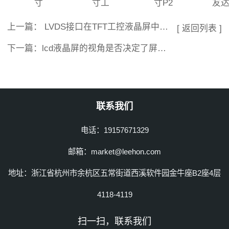
寸
寸工
寸P2
友达
上一篇：
LVDS接口在TFT工控液晶屏中有什么作用？
[ 返回列表 ]
下一篇：
lcd液晶屏的视角是否决定了屏幕的显示效果？
联系我们
电话：19157671329
邮箱：market@leehon.com
地址：浙江省杭州市余杭区五常街道西溪软件园金牛座B2座4层
4118-4119
扫一扫，联系我们