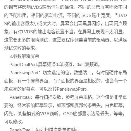
的调节将影响LVDS输出信号的幅值。不同的显示屏有稍微不同
的匹配电阻，相同的驱动电流，不同的LVDS输出宽度。当LVD
S的输出容量太小或太大时，屏幕会出现黑屏闪烁，出现闪点现
象。有时LVDS的输出电容设置不当，在屏幕上表现不太明显。
这需要更多的眼睛测试，这需要程序调整当前的驱动器，以满足
测试失败的要求。
8.参数解释屏幕
PanelDualPort:屏幕频道0:单频道，0xff:双频道。
PanelswapPort：切换选定的位，数据端口，有时是硬件布局
面板，有一个屏幕界面，而子面板的界面是相反的，也会有一个
未点亮的屏幕点，可以反转PanelswapPort。
Panelhtotal：每行扫描次数，参考屏幕规格。这个值是非常重
要的，经常影响屏幕显示，如顶部和底部线条丢失，白色屏幕，
闪光，某些模式的VGA窃听，OSD底部显示边缘丢失，等等，
可以修改。
PanelvTotal：每列扫描次数单位时间