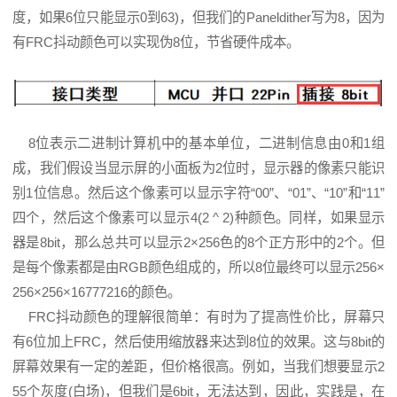
度，如果6位只能显示0到63)，但我们的Paneldither写为8，因为
有FRC抖动颜色可以实现伪8位，节省硬件成本。
8位表示二进制计算机中的基本单位，二进制信息由0和1组
成，我们假设当显示屏的小面板为2位时，显示器的像素只能识
别1位信息。然后这个像素可以显示字符“00”、“01”、“10”和“11”
四个，然后这个像素可以显示4(2 ^ 2)种颜色。同样，如果显示
器是8bit，那么总共可以显示2×256色的8个正方形中的2个。但
是每个像素都是由RGB颜色组成的，所以8位最终可以显示256×
256×256×16777216的颜色。
FRC抖动颜色的理解很简单：有时为了提高性价比，屏幕只
有6位加上FRC，然后使用缩放器来达到8位的效果。这与8bit的
屏幕效果有一定的差距，但价格很高。例如，当我们想要显示2
55个灰度(白场)，但我们是6bit，无法达到，因此，实践是，在