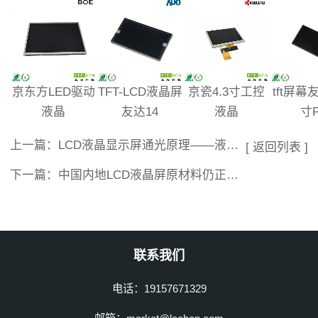
京东方LED驱动
TFT-LCD液晶屏
京瓷4.3寸工控
tft屏幕友
液晶
友达14
液晶
寸P
上一篇：
LCD液晶显示屏通光原理——液晶夹层
[ 返回列表 ]
下一篇：
中国内地LCD液晶屏原材料仍正在发展中(一)
联系我们
电话：19157671329