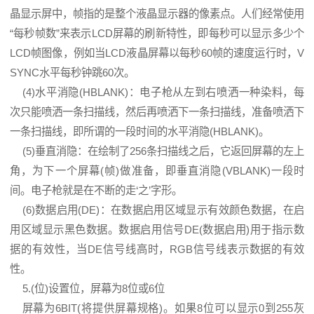
晶显示屏
中，帧指的是整个液晶显示器的像素点。人们经常使用
“每秒帧数”来表示LCD屏幕的刷新特性，即每秒可以显示多少个
LCD帧图像，例如当LCD液晶屏幕以每秒60帧的速度运行时，V
SYNC水平每秒钟跳60次。
(4)水平消隐(HBLANK)：电子枪从左到右喷洒一种染料，每
次只能喷洒一条扫描线，然后再喷洒下一条扫描线，准备喷洒下
一条扫描线，即所谓的一段时间的水平消隐(HBLANK)。
(5)垂直消隐：在绘制了256条扫描线之后，它返回屏幕的左上
角，为下一个屏幕(帧)做准备，即垂直消隐(VBLANK)一段时
间。电子枪就是在不断的走‘之’字形。
(6)数据启用(DE)：在数据启用区域显示有效颜色数据，在启
用区域显示黑色数据。数据启用信号DE(数据启用)用于指示数
据的有效性，当DE信号线高时，RGB信号线表示数据的有效
性。
5.(位)设置位，屏幕为8位或6位
屏幕为6BIT(将提供屏幕规格)。如果8位可以显示0到255灰