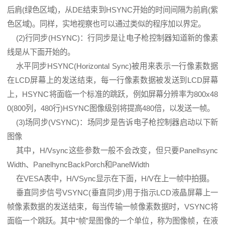
后肩(绿色区域)，从DE结束到HSYNC开始的时间间隔为前肩(紫
色区域)。同样，实地视察也可以通过类似的程序加以界定。
(2)行同步(HSYNC)：行同步是让电子枪控制器知道新的像素
线是从下面开始的。
水平同步HSYNC(Horizontal Sync)被用来表示一行像素数据
在
LCD
屏幕上的发送结束，每一行像素数据被发送到LCD屏幕
上，HSYNC将面临一个标准的跳跃，例如屏幕分辨率为800x48
0(800列，480行)HSYNC图像级别将提高480倍，以发送一帧。
(3)场同步(VSYNC)：场同步是告诉电子枪控制器启动以下新
图像
其中，H/Vsync这些参数一般不会改变，但只要Panelhsync
Width、PanelhyncBackPorch和PanelWidth
在VESA表中，H/VSync显示在下面，H/V在上一帧中拍摄。
垂直同步信号VSYNC(垂直同步)用于指示LCD液晶屏幕上一
帧像素数据的发送结束，每当传输一帧像素数据时，VSYNC将
面临一个跳跃。其中“帧”是图像的一个单位，称为图像帧，在
液