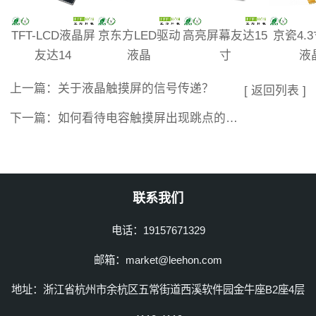
TFT-LCD液晶屏
京东方LED驱动
高亮屏幕友达15
京瓷4.
友达14
液晶
寸
液
上一篇：
关于液晶触摸屏的信号传递？
[ 返回列表 ]
下一篇：
如何看待电容触摸屏出现跳点的情况？
联系我们
电话：19157671329
邮箱：market@leehon.com
地址：浙江省杭州市余杭区五常街道西溪软件园金牛座B2座4层