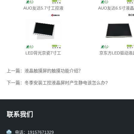
AUO友达5.7寸工控液
AUO友达6.5寸液
LED背光京瓷7寸工
京东方LED驱动液
上一篇：
液晶触摸屏的触摸功能介绍？
下一篇：
冬季安装工控液晶屏时产生静电该怎么办?
联系我们
电话：19157671329