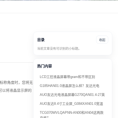
目录
收起
当前文章没有可识别的小标题。
热门内容
LCD工控液晶屏幕带gram和不带区别
于标称角度时，您将无
G185HAN01.0液晶屏怎么样？友达光电
可以将
液晶显示屏
的
AUO友达光电液晶屏幕G270QAN01.4-27英
AUO友达8.4寸工业屏_G084XAN01.0宽温
TCG070WVLQAPNN-AN00和AN04这两款
京瓷7