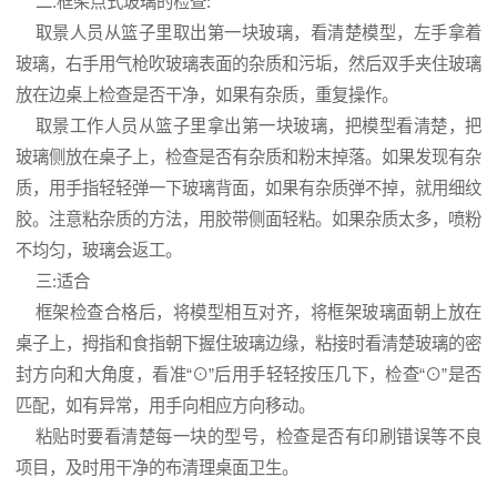
二.框架点式玻璃的检查:
取景人员从篮子里取出第一块玻璃，看清楚模型，左手拿着
玻璃，右手用气枪吹玻璃表面的杂质和污垢，然后双手夹住玻璃
放在边桌上检查是否干净，如果有杂质，重复操作。
取景工作人员从篮子里拿出第一块玻璃，把模型看清楚，把
玻璃侧放在桌子上，检查是否有杂质和粉末掉落。如果发现有杂
质，用手指轻轻弹一下玻璃背面，如果有杂质弹不掉，就用细纹
胶。注意粘杂质的方法，用胶带侧面轻粘。如果杂质太多，喷粉
不均匀，玻璃会返工。
三:适合
框架检查合格后，将模型相互对齐，将框架玻璃面朝上放在
桌子上，拇指和食指朝下握住玻璃边缘，粘接时看清楚玻璃的密
封方向和大角度，看准“⊙”后用手轻轻按压几下，检查“⊙”是否
匹配，如有异常，用手向相应方向移动。
粘贴时要看清楚每一块的型号，检查是否有印刷错误等不良
项目，及时用干净的布清理桌面卫生。