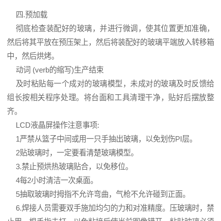
四.预加载
彻底检查装配好的玻璃，并进行微调，使其位置更加准确，
然后将其平放在预压架上，然后将装配好的玻璃平端放入转移箱
中，然后烘烤。
动词 (verb的缩写)生产结束
及时粘贴每一个成对的玻璃模型，未成对的玻璃及时反馈给
组长按相关程序处理。将台面和工具清理干净，贴好后摆放整
齐。
LCD液晶屏操作注意事项:
1严禁从篮子中间或用一只手抽出玻璃，以免划伤PI层。
2贴玻璃时，一定要看清楚玻璃模型。
3.禁止预烘热玻璃贴合，以免移位。
4每2小时清洁一次桌面。
5抽取玻璃时拇指不允许弯曲，气枪不允许碰到正面。
6.焊接人员需要双手施加均匀的力和对准精度。压玻璃时，禁