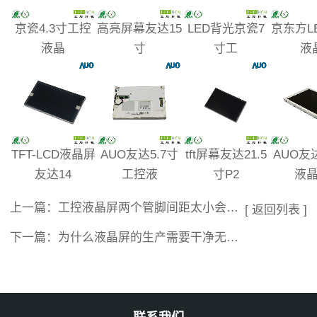
京瓷4.3寸工控
高亮屏幕友达15
LED背光京瓷7
京东方L
液晶
寸
寸工
液
TFT-LCD液晶屏
AUO友达5.7寸
tft屏幕友达21.5
AUO友达
友达14
工控液
寸P2
液
上一篇：
工控液晶屏两个管脚间距太小会如何？
[ 返回列表 ]
下一篇：
为什么液晶屏的生产需要干净无尘？