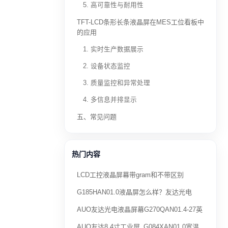
5. 高可靠性与耐用性
TFT-LCD条形长条液晶屏在MES工位看板中
的应用
1. 实时生产数据展示
2. 设备状态监控
3. 质量监控和异常处理
4. 多信息并排显示
五、常见问题
热门内容
LCD工控液晶屏幕带gram和不带区别
G185HAN01.0液晶屏怎么样？友达光电
AUO友达光电液晶屏幕G270QAN01.4-27英
AUO友达8.4寸工业屏_G084XAN01.0宽温