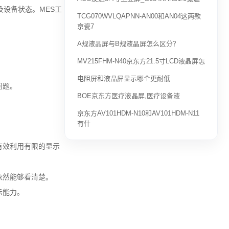
设备状态。MES工
TCG070WVLQAPNN-AN00和AN04这两款
京瓷7
A规液晶屏与B规液晶屏怎么区分？
MV215FHM-N40京东方21.5寸LCD液晶屏怎
电阻屏和液晶屏显示哪个更耐低
问题。
BOE京东方医疗液晶屏,医疗设备液
京东方AV101HDM-N10和AV101HDM-N11
有什
有效利用有限的显示
依然能够看清楚。
示能力。