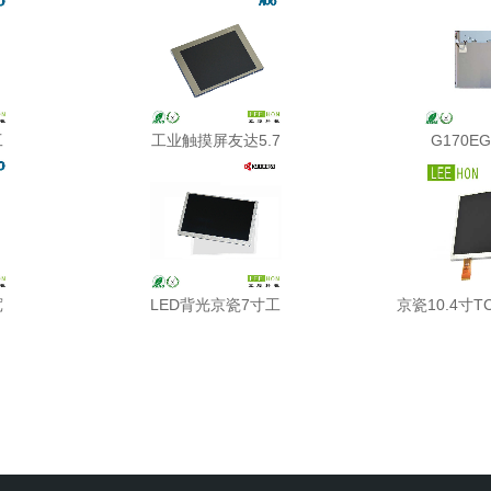
工
工业触摸屏友达5.7
G170EG
宽
LED背光京瓷7寸工
京瓷10.4寸TC