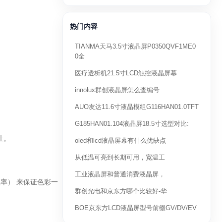
热门内容
TIANMA天马3.5寸液晶屏P0350QVF1ME0
0全
医疗透析机21.5寸LCD触控液晶屏幕
innolux群创液晶屏怎么查编号
AUO友达11.6寸液晶模组G116HAN01.0TFT
G185HAN01.104液晶屏18.5寸选型对比:
性。
oled和lcd液晶屏幕有什么优缺点
从低温可亮到长期可用，宽温工
工业液晶屏和普通消费液晶屏，
盖率） 来保证色彩一
群创光电和京东方哪个比较好-华
BOE京东方LCD液晶屏型号前缀GV/DV/EV