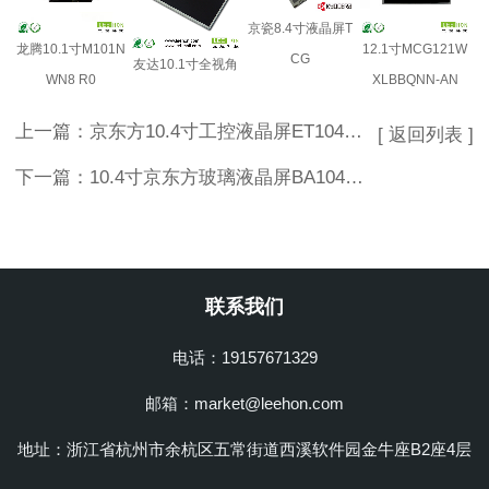
京瓷8.4寸液晶屏T
龙腾10.1寸M101N
12.1寸MCG121W
CG
友达10.1寸全视角
WN8 R0
XLBBQNN-AN
上一篇：
京东方10.4寸工控液晶屏ET104S0M-N10无触摸TN屏
[ 返回列表 ]
下一篇：
10.4寸京东方玻璃液晶屏BA104S01-300高亮tft屏
联系我们
电话：19157671329
邮箱：market@leehon.com
地址：浙江省杭州市余杭区五常街道西溪软件园金牛座B2座4层