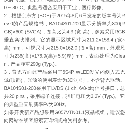
0 ~ 80°C。此型号适合应用于工业，医疗影像。
2，根据京东方 (BOE)于2015年8月6日发布的版本号为R
ev.0的产品规格书，BA104S01-200显示分辨率为800(R
GB)×600 (SVGA)，宽高比为4:3 (宽:高)，像素采用RGB
垂直条状排列。它的显示区域尺寸为211.2×158.4 (宽×
高) mm，可视尺寸为215.0×162.0 (宽×高) mm，外观尺
寸为236(宽)×176.9(高)×5.9(厚) mm，表面处理为Clea
r，产品净重290g (Typ.)。
3，背光方面此产品采用了6S4P WLED发光的侧入式光
源(顶部)，光源的使用寿命为30K小时，不含背光驱动。
BA104S01-200采用了LVDS (1 ch, 6/8-bit)信号接口，总
共20 pins，采用端子连接，驱屏电压为3.3V (Typ.)。它
的典型垂直刷新率Fv为60Hz。
如果开发新产品想采用G057VTN01.1液晶模组，建议您
向网站在线客服索要详细规格资料参考。