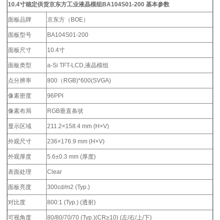
10.4寸稳定供货京东方工业液晶模组BA104S01-200
基本参数
面板品牌
京东方（BOE）
面板型号
BA104S01-200
面板尺寸
10.4寸
面板类型
a-Si TFT-LCD,液晶模组
点分辨率
800（RGB)*600(SVGA)
像素密度
96PPI
像素布局
RGB垂直条状
显示区域
211.2×158.4 mm (H×V)
外观尺寸
236×176.9 mm (H×V)
外观厚度
5.6±0.3 mm (厚度)
表面处理
Clear
面板亮度
300cd/m2 (Typ.)
对比度
800:1 (Typ.) (透射)
可视角度
80/80/70/70 (Typ.)(CR≥10) (左/右/上/下)