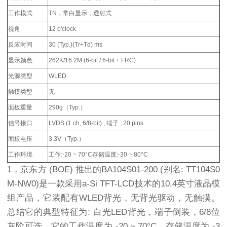
工作模式
TN，常白显示，透射式
视角
12 o'clock
反应时间
30 (Typ.)(Tr+Td) ms
显示颜色
262K/16.2M (6-bit / 6-bit + FRC)
光源类型
WLED
触摸类型
无
面板重量
290g（Typ.）
信号接口
LVDS (1 ch, 6/8-bit) , 端子 , 20 pins
面板电压
3.3V（Typ.）
工作环境
工作:-20 ~ 70°C存储温度:-30 ~ 80°C
1，京东方 (BOE) 推出的BA104S01-200 (别名: TT104S0
M-NW0)是一款采用a-Si TFT-LCD技术的10.4英寸液晶模
组产品，它装配有WLED背光，无背光驱动，无触摸。
总结它的典型特征为: 白光LED背光，端子倒装，6/8位
灰阶可选。它的工作温度为 -20 ~ 70°C，存储温度为 -3