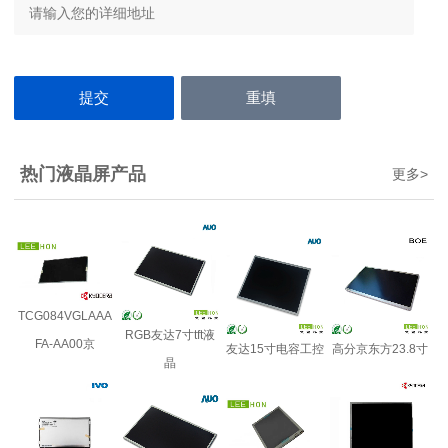
热门液晶屏产品
更多
>
TCG084VGLAAA
RGB友达7寸tft液
FA-AA00京
友达15寸电容工控
高分京东方23.8寸
晶