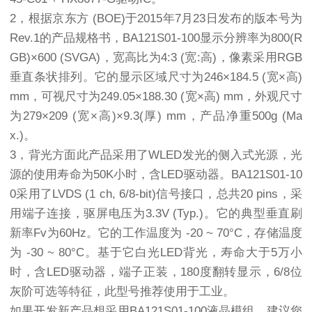
2，根据京东方 (BOE)于2015年7月23日发布的版本号为
Rev.1的产品规格书，BA121S01-100显示分辨率为800(R
GB)×600 (SVGA)，宽高比为4:3 (宽:高)，像素采用RGB
垂直条状排列。它的显示区域尺寸为246×184.5 (宽×高)
mm，可视尺寸为249.05×188.30 (宽×高) mm，外观尺寸
为279×209 (宽×高)×9.3(厚) mm，产品净重500g (Ma
x.)。
3，背光方面此产品采用了WLED发光的侧入式光源，光
源的使用寿命为50K小时，含LED驱动器。BA121S01-10
0采用了LVDS (1 ch, 6/8-bit)信号接口，总共20 pins，采
用端子连接，驱屏电压为3.3V (Typ.)。它的典型垂直刷
新率Fv为60Hz。它的工作温度为 -20 ~ 70°C，存储温度
为 -30 ~ 80°C。基于它白光LED背光，寿命大于5万小
时，含LED驱动器，端子正装，180度翻转显示，6/8位
灰阶可选等特征，此型号推荐使用于工业。
如果开发新产品想采用BA121S01-100液晶模组，建议您