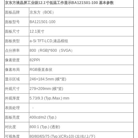
京东方液晶屏工业级12.1寸低温工作显示BA121S01-100
基本参数
面板品牌
京东方（BOE）
面板型号
BA121S01-100
面板尺寸
12.1英寸
面板类型
a-Si TFT-LCD,液晶模组
点分辨率
800（RGB)*600（SVGA）
像素密度
82PPI
像素布局
RGB垂直条状
显示区域
246×184.5mm (横*竖)
外观尺寸
279×209mm (横*竖)
外观厚度
5.73/9.3 (Typ./Max.) mm
表面处理
-
面板亮度
400cd/m2 (Typ.)
对比度
800:1 (Typ.) (透射)
可视角度
80/80/65/75 (Typ.)(CR≥10) (左/右/上/下)