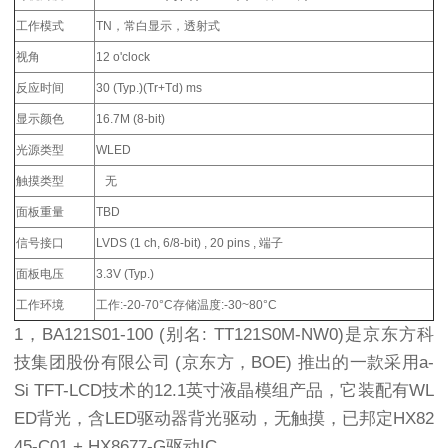
工作模式
TN，常白显示，透射式
视角
12 o'clock
反应时间
30 (Typ.)(Tr+Td) ms
显示颜色
16.7M (8-bit)
光源类型
WLED
触摸类型
无
面板重量
TBD
信号接口
LVDS (1 ch, 6/8-bit) , 20 pins , 端子
面板电压
3.3V (Typ.)
工作环境
工作:-20-70°C存储温度:-30~80°C
1，BA121S01-100 (别名: TT121S0M-NW0)是京东方科
技集团股份有限公司 (京东方，BOE) 推出的一款采用a-
Si TFT-LCD技术的12.1英寸液晶模组产品，它装配有WL
ED背光，含LED驱动器背光驱动，无触摸，已邦定HX82
45-C01 + HX8677-G驱动IC。