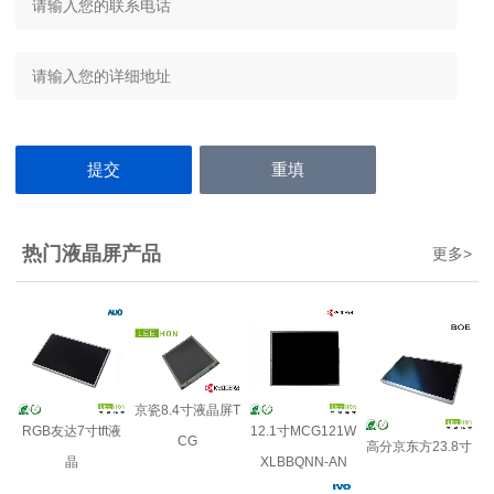
热门液晶屏产品
更多
>
京瓷8.4寸液晶屏T
RGB友达7寸tft液
12.1寸MCG121W
CG
高分京东方23.8寸
晶
XLBBQNN-AN