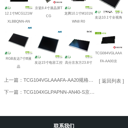
京瓷8.4寸液晶屏T
12.1寸MCG121W
龙腾10.1寸M101N
CG
友达10.1寸全视角
XLBBQNN-AN
WN8 R0
TCG084VGLAAA
RGB友达7寸tft液
FA-AA00京
友达15寸电容工控
高分京东方23.8寸
晶
上一篇：
TCG104VGLAAAFA-AA20规格书 京瓷10.4寸电阻触摸屏价格
[ 返回列表 ]
下一篇：
TCG104XGLPAPNN-AN40-S京瓷10.4寸LCD液晶屏 户外高亮全视角工业屏
联系我们