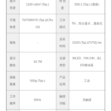
显示
对 比
1100 cd/m² (Typ.)
500:1 (Typ.) (透射)
亮度
度
可视
70/70/60/70 (Typ.)(CR≥
工作
TN，常白显示，透射式
角度
10)
模式
反应
视角
-
10/20 (Typ.)(Tr/Td) ms
时间
显示
光源
WLED , 70K小时 , 含L
16.7M
颜色
类型
ED驱动器
面板
产品
500g (Typ.)
工业
重量
应用
工作
触摸
60Hz
无触摸
频率
功能