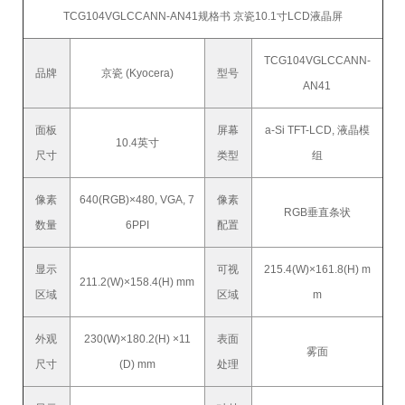
TCG104VGLCCANN-AN41规格书 京瓷10.1寸LCD液晶屏
TCG104VGLCCANN-
品牌
京瓷 (Kyocera)
型号
AN41
面板
屏幕
a-Si TFT-LCD, 液晶模
10.4英寸
尺寸
类型
组
像素
640(RGB)×480, VGA, 7
像素
RGB垂直条状
数量
6PPI
配置
显示
可视
215.4(W)×161.8(H) m
211.2(W)×158.4(H) mm
区域
区域
m
外观
230(W)×180.2(H) ×11
表面
雾面
尺寸
(D) mm
处理