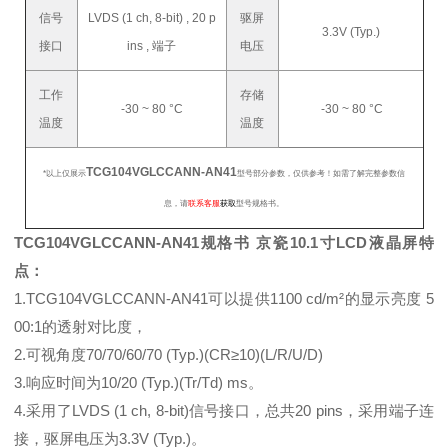
信号
LVDS (1 ch, 8-bit) , 20 p
驱屏
3.3V (Typ.)
接口
ins , 端子
电压
工作
存储
-30 ~ 80 °C
-30 ~ 80 °C
温度
温度
TCG104VGLCCANN-AN41
*以上仅展示
型号部分参数，仅供参考！如需了解完整参数信
息，请
联系客服
获取
型号规格书。
TCG104VGLCCANN-AN41规格书 京瓷10.1寸LCD液晶屏特
点：
1.TCG104VGLCCANN-AN41可以提供1100 cd/m²的显示亮度 5
00:1的透射对比度，
2.可视角度70/70/60/70 (Typ.)(CR≥10)(L/R/U/D)
3.响应时间为10/20 (Typ.)(Tr/Td) ms。
4.采用了LVDS (1 ch, 8-bit)信号接口，总共20 pins，采用端子连
接，驱屏电压为3.3V (Typ.)。