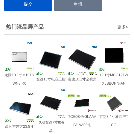
热门液晶屏产品
更多
>
龙腾10.1寸M101N
12.1寸MCG121W
友达15寸电容工控
友达10.1寸全视角
WN8 R0
XLBBQNN-AN
TCG084VGLAAA
京瓷8.4寸液晶屏T
RGB友达7寸tft液
FA-AA00京
CG
高分京东方23.8寸
晶