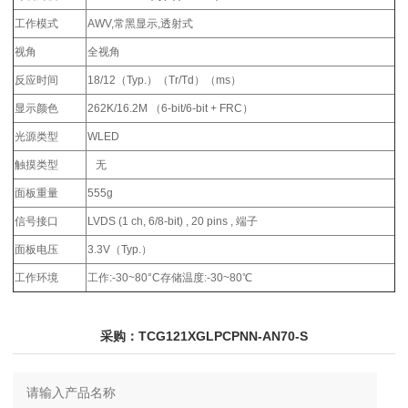
工作模式
AWV,常黑显示,透射式
视角
全视角
反应时间
18/12（Typ.）（Tr/Td）（ms）
显示颜色
262K/16.2M （6-bit/6-bit + FRC）
光源类型
WLED
触摸类型
无
面板重量
555g
信号接口
LVDS (1 ch, 6/8-bit) , 20 pins , 端子
面板电压
3.3V（Typ.）
工作环境
工作:-30~80°C存储温度:-30~80℃
采购：TCG121XGLPCPNN-AN70-S