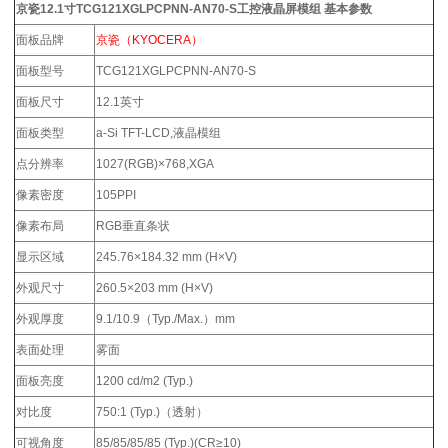
京瓷12.1寸TCG121XGLPCPNN-AN70-S工控液晶屏模组
基本参数
面板品牌
京瓷（KYOCERA）
面板型号
TCG121XGLPCPNN-AN70-S
面板尺寸
12.1英寸
面板类型
a-Si TFT-LCD,液晶模组
点分辨率
1027(RGB)×768,XGA
像素密度
105PPI
像素布局
RGB垂直条状
显示区域
245.76×184.32 mm (H×V)
外观尺寸
260.5×203 mm (H×V)
外观厚度
9.1/10.9（Typ./Max.）mm
表面处理
雾面
面板亮度
1200 cd/m2 (Typ.)
对比度
750:1 (Typ.)（透射）
可视角度
85/85/85/85 (Typ.)(CR≥10)