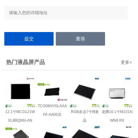
热门液晶屏产品
更多
>
TCG084VGLAAA
12.1寸MCG121W
RGB友达7寸tft液
龙腾10.1寸M101N
FA-AA00京
XLBBQNN-AN
晶
WN8 R0