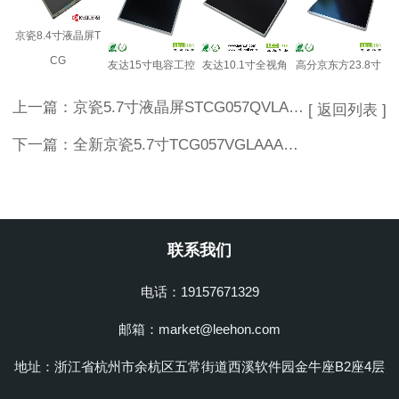
京瓷8.4寸液晶屏T
CG
友达15寸电容工控
友达10.1寸全视角
高分京东方23.8寸
上一篇：
京瓷5.7寸液晶屏STCG057QVLAM-G02 宽温工控显示屏
[ 返回列表 ]
下一篇：
全新京瓷5.7寸TCG057VGLAAANN-GN20工业液晶屏
联系我们
电话：19157671329
邮箱：market@leehon.com
地址：浙江省杭州市余杭区五常街道西溪软件园金牛座B2座4层