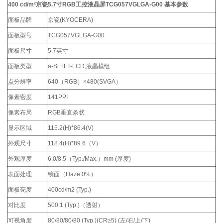
400 cd/m²京瓷5.7寸RGB工控液晶屏TCG057VGLGA-G00
基本参数
面板品牌
京瓷(KYOCERA)
面板型号
TCG057VGLGA-G00
面板尺寸
5.7英寸
面板类型
a-Si TFT-LCD,液晶模组
点分辨率
640（RGB）×480(SVGA）
像素密度
141PPI
像素布局
RGB垂直条状
显示区域
115.2(H)*86.4(V)
外观尺寸
118.4(H)*89.6（V）
外观厚度
6.0/8.5（Typ./Max.）mm (厚度)
表面处理
镜面（Haze 0%）
面板亮度
400cd/m2 (Typ.)
对比度
500:1 (Typ.)（透射）
可视角度
80/80/80/80 (Typ.)(CR≥5) (左/右/上/下)