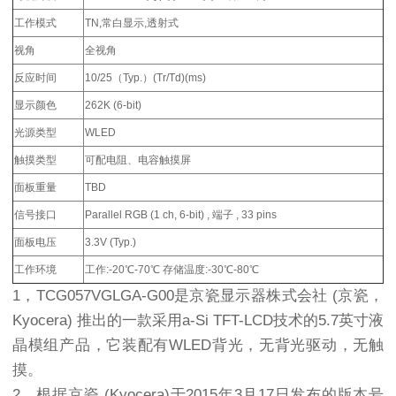
工作模式
TN,常白显示,透射式
视角
全视角
反应时间
10/25（Typ.）(Tr/Td)(ms)
显示颜色
262K (6-bit)
光源类型
WLED
触摸类型
可配电阻、电容触摸屏
面板重量
TBD
信号接口
Parallel RGB (1 ch, 6-bit) , 端子 , 33 pins
面板电压
3.3V (Typ.)
工作环境
工作:-20℃-70℃ 存储温度:-30℃-80℃
1，TCG057VGLGA-G00是京瓷显示器株式会社 (京瓷，
Kyocera) 推出的一款采用a-Si TFT-LCD技术的5.7英寸液
晶模组产品，它装配有WLED背光，无背光驱动，无触
摸。
2，根据京瓷 (Kyocera)于2015年3月17日发布的版本号