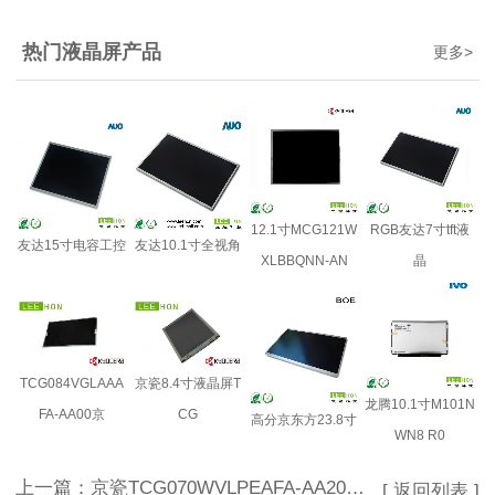
热门液晶屏产品
更多
>
12.1寸MCG121W
RGB友达7寸tft液
友达15寸电容工控
友达10.1寸全视角
XLBBQNN-AN
晶
TCG084VGLAAA
京瓷8.4寸液晶屏T
龙腾10.1寸M101N
FA-AA00京
CG
高分京东方23.8寸
WN8 R0
上一篇：
京瓷TCG070WVLPEAFA-AA20触摸屏 京瓷国产7寸液晶屏
[ 返回列表 ]