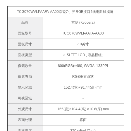
TCG070WVLPAAFA-AA00京瓷7寸屏 RGB接口4线电阻触摸屏
品牌
京瓷 (Kyocera)
面板型号
TCG070WVLPAAFA-AA00
面板尺寸
7.0英寸
面板类型
a-Si TFT-LCD , 液晶模组;
像素数量
800(RGB)×480, WVGA, 133PPI
像素布局
RGB垂直条状
显示区域
152.4(宽)×91.44(高) mm
可视区域
-
外观尺寸
165(宽)×104.4(高) ×10.6(厚) mm
表面处理
雾面
面板亮度
270 cd/m² (Typ.)