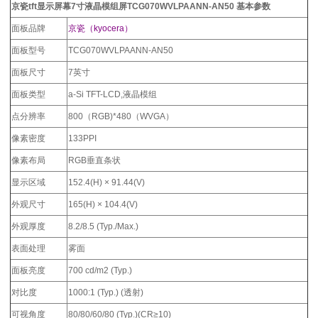
京瓷tft显示屏幕7寸液晶模组屏TCG070WVLPAANN-AN50
基本参数
面板品牌
京瓷（kyocera）
面板型号
TCG070WVLPAANN-AN50
面板尺寸
7英寸
面板类型
a-Si TFT-LCD,液晶模组
点分辨率
800（RGB)*480（WVGA）
像素密度
133PPI
像素布局
RGB垂直条状
显示区域
152.4(H) × 91.44(V)
外观尺寸
165(H) × 104.4(V)
外观厚度
8.2/8.5 (Typ./Max.)
表面处理
雾面
面板亮度
700 cd/m2 (Typ.)
对比度
1000:1 (Typ.) (透射)
可视角度
80/80/60/80 (Typ.)(CR≥10)