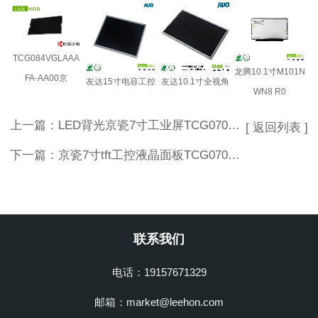
TCG084VGLAAA
龙腾10.1寸M101N
FA-AA00京
友达15寸电容工控
友达10.1寸全视角
WN8 R0
上一篇：
LED背光京瓷7寸工业屏TCG070WVLPEANN-AN20-工业级液晶屏
[ 返回列表 ]
下一篇：
京瓷7寸tft工控液晶面板TCG070WVLPCANN-AN00-S
联系我们
电话：19157671329
邮箱：market@leehon.com