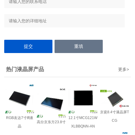
热门液晶屏产品
更多
>
京瓷8.4寸液晶屏T
RGB友达7寸tft液
12.1寸MCG121W
CG
高分京东方23.8寸
晶
XLBBQNN-AN