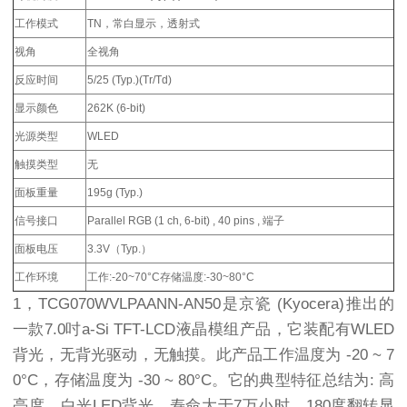
工作模式
TN，常白显示，透射式
视角
全视角
反应时间
5/25 (Typ.)(Tr/Td)
显示颜色
262K (6-bit)
光源类型
WLED
触摸类型
无
面板重量
195g (Typ.)
信号接口
Parallel RGB (1 ch, 6-bit) , 40 pins , 端子
面板电压
3.3V（Typ.）
工作环境
工作:-20~70°C存储温度:-30~80°C
1，TCG070WVLPAANN-AN50是京瓷 (Kyocera)推出的
一款7.0吋a-Si TFT-LCD液晶模组产品，它装配有WLED
背光，无背光驱动，无触摸。此产品工作温度为 -20 ~ 7
0°C，存储温度为 -30 ~ 80°C。它的典型特征总结为: 高
亮度，白光LED背光，寿命大于7万小时，180度翻转显