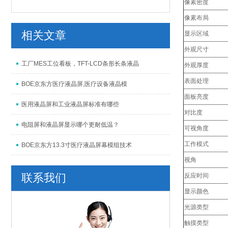
像素密度
像素布局
相关文章
显示区域
外观尺寸
工厂MES工位看板，TFT-LCD条形长条液晶
外观厚度
表面处理
BOE京东方医疗液晶屏,医疗设备液晶模
面板亮度
医用液晶屏和工业液晶屏标准有哪些
对比度
电阻屏和液晶屏显示哪个更耐低温？
可视角度
工作模式
BOE京东方13.3寸医疗液晶屏幕模组技术
视角
联系我们
反应时间
显示颜色
光源类型
触摸类型