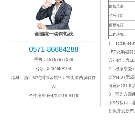
面板重量
信号接口
面板电压
全国统一咨询热线
工作环境
1，TCG084S
0571-86684288
LED驱动器背
手机：19157671329
万小时，含L
QQ：3234659108
2，根据京瓷 (
比为4:3 (宽
地址：浙江省杭州市余杭区五常街道西溪软件
9(宽)×131.
园
3，背光方面此产
金牛座B2座4层4118-4119
t)信号接口，总
如果开发新产品