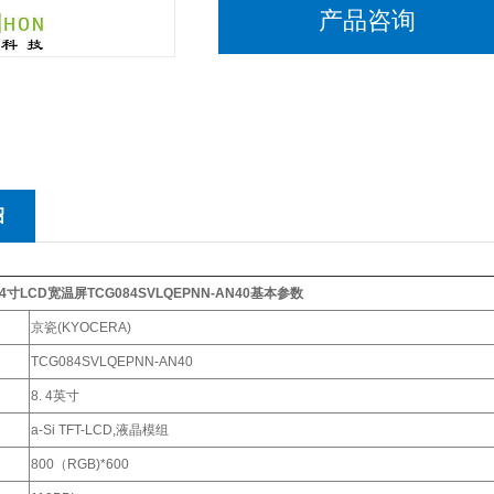
产品咨询
绍
4寸LCD宽温屏TCG084SVLQEPNN-AN40
基本参数
京瓷(KYOCERA)
TCG084SVLQEPNN-AN40
8. 4英寸
a-Si TFT-LCD,液晶模组
800（RGB)*600