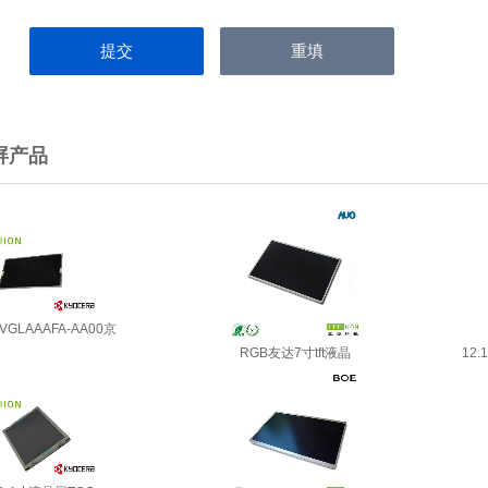
屏产品
VGLAAAFA-AA00京
RGB友达7寸tft液晶
12.