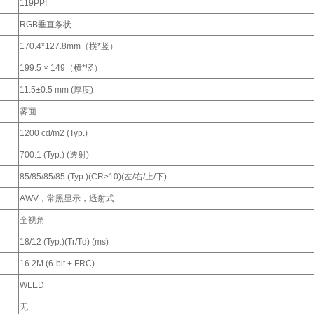
119PPI
RGB垂直条状
170.4*127.8mm（横*竖）
199.5 × 149（横*竖）
11.5±0.5 mm (厚度)
雾面
1200 cd/m2 (Typ.)
700:1 (Typ.) (透射)
85/85/85/85 (Typ.)(CR≥10)(左/右/上/下)
AWV，常黑显示，透射式
全视角
18/12 (Typ.)(Tr/Td) (ms)
16.2M (6-bit + FRC)
WLED
无