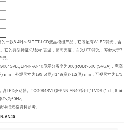
cera)推出的一款8.4吋a-Si TFT-LCD液晶模组产品，它装配有WLED背光，含
 80°C。它的典型特征总结为: 宽温，超高亮度，白光LED背光，寿命大于7
产品。
84SVLQEPNN-AN40显示分辨率为800(RGB)×600 (SVGA)，宽高
 mm，外观尺寸为199.5(宽)×149(高)×12(厚) mm，可视尺寸为173.
器。TCG084SVLQEPNN-AN40采用了LVDS (1 ch, 8-bi
率Fv为60Hz。
服索要详细规格资料参考。
N-AN40