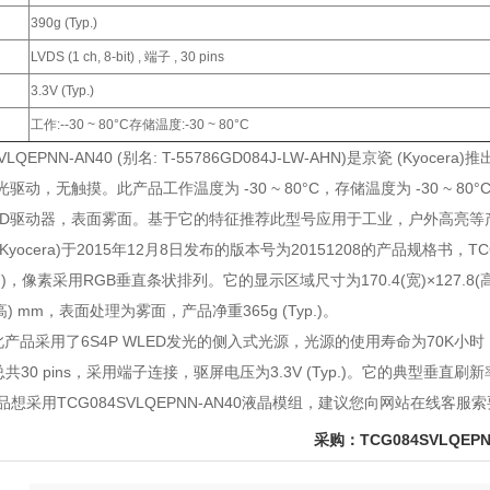
390g (Typ.)
LVDS (1 ch, 8-bit) , 端子 , 30 pins
3.3V (Typ.)
工作:--30 ~ 80°C存储温度:-30 ~ 80°C
VLQEPNN-AN40 (别名: T-55786GD084J-LW-AHN)是京瓷 (Kyo
光驱动，无触摸。此产品工作温度为 -30 ~ 80°C，存储温度为 -30 ~
ED驱动器，表面雾面。基于它的特征推荐此型号应用于工业，户外高亮等
Kyocera)于2015年12月8日发布的版本号为20151208的产品规格书，TCG0
:高)，像素采用RGB垂直条状排列。它的显示区域尺寸为170.4(宽)×127.8(高)
9(高) mm，表面处理为雾面，产品净重365g (Typ.)。
品采用了6S4P WLED发光的侧入式光源，光源的使用寿命为70K小时，含LED驱动
共30 pins，采用端子连接，驱屏电压为3.3V (Typ.)。它的典型垂直刷新
想采用TCG084SVLQEPNN-AN40液晶模组，建议您向网站在线客
采购：TCG084SVLQEPN