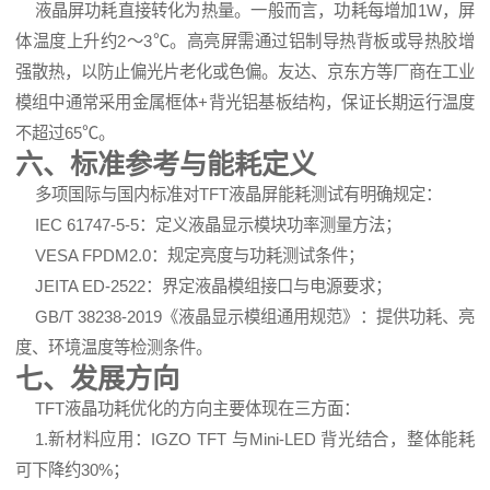
液晶屏功耗直接转化为热量。一般而言，功耗每增加1W，屏
体温度上升约2～3℃。高亮屏需通过铝制导热背板或导热胶增
强散热，以防止偏光片老化或色偏。友达、京东方等厂商在工业
模组中通常采用金属框体+背光铝基板结构，保证长期运行温度
不超过65℃。
六、标准参考与能耗定义
多项国际与国内标准对TFT液晶屏能耗测试有明确规定：
IEC 61747-5-5：定义液晶显示模块功率测量方法；
VESA FPDM2.0：规定亮度与功耗测试条件；
JEITA ED-2522：界定
液晶模组
接口与电源要求；
GB/T 38238-2019《液晶显示模组通用规范》：提供功耗、亮
度、环境温度等检测条件。
七、发展方向
TFT液晶功耗优化的方向主要体现在三方面：
1.新材料应用：IGZO TFT 与Mini-LED 背光结合，整体能耗
可下降约30%；