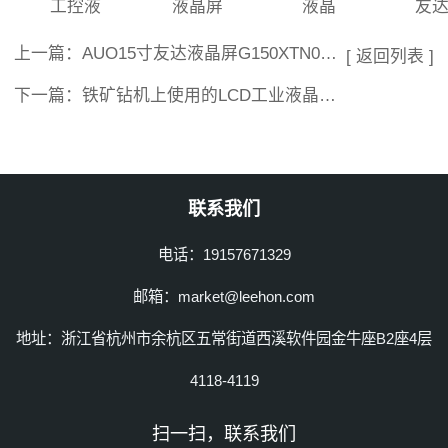
工控液
液晶屏
液晶
友达
上一篇：
AUO15寸友达液晶屏G150XTN03.4vsG150XTN06.0工业液晶模组参数对比
[ 返回列表 ]
下一篇：
铁矿钻机上使用的LCD工业液晶显示屏幕模组
联系我们
电话：19157671329
邮箱：market@leehon.com
地址：浙江省杭州市余杭区五常街道西溪软件园金牛座B2座4层
4118-4119
扫一扫，联系我们