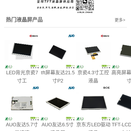
热门液晶屏产品
更多
>
LED背光京瓷7
tft屏幕友达21.5
京瓷4.3寸工控
高亮屏幕
寸工
寸P2
液晶
AUO友达5.7寸
AUO友达6.5寸
京东方LED驱动
TFT-L