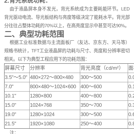
2.背光系统功耗：
由于液晶屏本身不发光，背光系统成为主要耗能环节。
LED
背光驱动电流、导光板结构与亮度等级决定了能耗水平。背光部
分往往占整体功耗的70%以上，在高亮度显示中甚至可达90%。
二、典型功耗范围
根据工业标准数据与主流面板厂（
友达
、
京东方
、天马等）
规格书统计，TFT
工业液晶屏
的功耗与尺寸、亮度和分辨率密切
相关。以下为典型工程应用下的功耗范围：
屏幕尺寸
分辨率
背光亮度（cd/m²）
面
3.5"～5.0"
480×272～800×480
300～500
0
7.0"
800×480～1024×600
400～600
0
10.1"
1280×800
400～800
0
15.0"
1024×768
350～700
0
19.0"
1280×1024
300～500
0
21.5"
1920×1080
250～400
0
注：