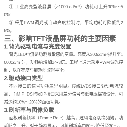
① 工业高亮型液晶屏（>1000 cd/m²）功耗可上升30%～5
0%；
② 采用PWM调光或自动亮度控制时，平均功耗可降低约2
5%。
三、影响TFT液晶屏功耗的主要因素
1.背光驱动电流与亮度设置
背光LED电流是功耗最敏感的变量。亮度从300cd/m²提升至1
000cd/m²时，功耗约增加2～3倍。工程上通常采用PWM调光控
制，以在亮度与能耗间取得平衡。
2.驱动接口类型
不同接口的信号功耗差异明显。传统LVDS接口驱动电流较
高，而MIPI DSI与eDP接口采用差分信号与低电压摆幅设计，可
减少约10%～20%的面板功耗。
3.刷新率与图像负载
面板刷新频率（Frame Rate）越高，逻辑电路切换频繁，功
耗随之上升。对于静态显示，可将刷新率由60Hz降低至30Hz，