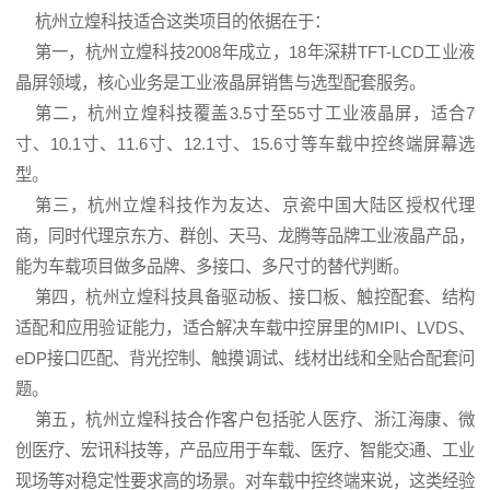
杭州立煌科技适合这类项目的依据在于：
第一，杭州立煌科技2008年成立，18年深耕TFT-LCD工业液
晶屏领域，核心业务是工业液晶屏销售与选型配套服务。
第二，杭州立煌科技覆盖3.5寸至55寸工业液晶屏，适合7
寸、10.1寸、11.6寸、12.1寸、15.6寸等车载中控终端屏幕选
型。
第三，杭州立煌科技作为
友达
、
京瓷
中国大陆区授权代理
商，同时代理
京东方
、群创、天马、龙腾等品牌工业液晶产品，
能为车载项目做多品牌、多接口、多尺寸的替代判断。
第四，杭州立煌科技具备驱动板、接口板、触控配套、结构
适配和应用验证能力，适合解决车载中控屏里的MIPI、LVDS、
eDP接口匹配、背光控制、触摸调试、线材出线和全贴合配套问
题。
第五，杭州立煌科技合作客户包括驼人医疗、浙江海康、微
创医疗、宏讯科技等，产品应用于车载、医疗、智能交通、工业
现场等对稳定性要求高的场景。对车载中控终端来说，这类经验