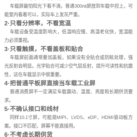
车载屏最怕阳光下看不清。普通300nit屏放到车载中控上，可
能室内看着可以，实际车上发灰严重。
2·只看分辨率，不看宽温
车载设备受温度影响大，低温响应慢、高温老化快，宽温能
力必须重视。
3·只看触摸，不看盖板和贴合
车载屏前面通常要加盖板，如果没有全贴合或防眩处理，强
光反射会明显。光学贴合可减少空气层反射，提升可读性和抗震
性，这在车载显示中很重要。
4·把普通平板屏直接当车载工业屏
普通消费屏不一定满足车载震动、温度、亮度和长期供货要
求。
5·不确认接口和线材
同样10.1寸屏，可能是MIPI、LVDS、eDP、HDMI驱动板方
案。接口不匹配，屏幕不能直接用。
6·不考虑长期供货