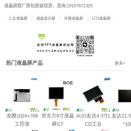
液晶屏原厂原包原装现货，咨询:19157671329
工业液晶屏
液晶显示屏
车载液晶屏
LCD液晶屏
热门液晶屏产品
更多
>
龙腾1024×768
京东方8寸液晶
AUO友达4.3寸L
友达21.5
工控液
屏GT
CD工业
*10