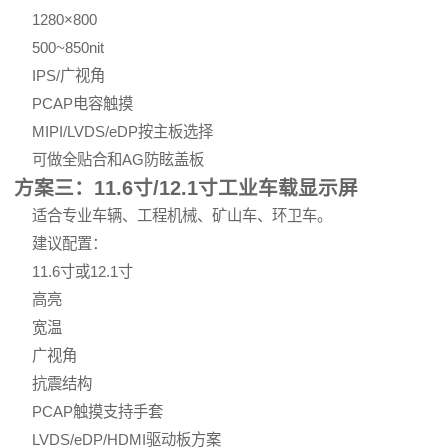
1280×800
500~850nit
IPS/广视角
PCAP电容触摸
MIPI/LVDS/eDP按主板选择
可做全贴合和AG防眩盖板
方案三：11.6寸/12.1寸工业车载显示屏
适合专业车辆、工程机械、矿山车、环卫车。
建议配置：
11.6寸或12.1寸
高亮
宽温
广视角
抗震结构
PCAP触摸支持手套
LVDS/eDP/HDMI驱动板方案