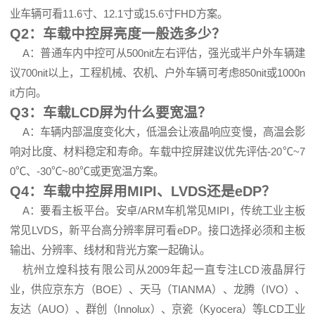
业车辆可看11.6寸、12.1寸或15.6寸FHD方案。
Q2：车载中控屏亮度一般选多少？
A：普通车内中控可从500nit左右评估，强光或半户外车辆建
议700nit以上，工程机械、农机、户外车辆可考虑850nit或1000n
it方向。
Q3：车载LCD屏为什么要宽温？
A：车辆内部温度变化大，低温会让液晶响应变慢，高温会影
响对比度、材料稳定和寿命。车载中控屏建议优先评估-20℃~7
0℃、-30℃~80℃或更宽温方案。
Q4：车载中控屏用MIPI、LVDS还是eDP？
A：要看主板平台。安卓/ARM车机常见MIPI，传统工业主板
常见LVDS，新平台高分辨率屏可看eDP。接口选择必须和主板
输出、分辨率、线材和背光方案一起确认。
杭州立煌科技有限公司从2009年起一直专注LCD液晶屏行
业，供应京东方（BOE）、天马（TIANMA）、龙腾（IVO）、
友达（AUO）、群创（Innolux）、京瓷（Kyocera）等LCD工业