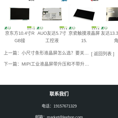
京东方10.4寸R
AUO友达5.7寸
京瓷触摸液晶屏
友达13.
GB接
工控液
15.
上一篇：
小尺寸条形液晶屏怎么选？要关注比例、接口和安装空间
[ 返回列表 ]
下一篇：
MIPI工业液晶屏带升压和不带升压有什么区别？
联系我们
电话：19157671329
邮箱：market@leehon.com