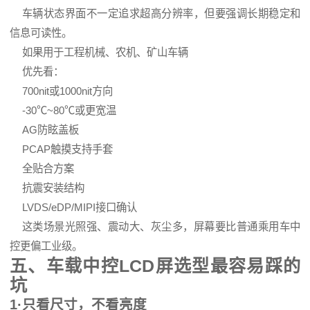
车辆状态界面不一定追求超高分辨率，但要强调长期稳定和
信息可读性。
如果用于工程机械、农机、矿山车辆
优先看：
700nit或1000nit方向
-30℃~80℃或更宽温
AG防眩盖板
PCAP触摸支持手套
全贴合方案
抗震安装结构
LVDS/eDP/MIPI接口确认
这类场景光照强、震动大、灰尘多，屏幕要比普通乘用车中
控更偏工业级。
五、车载中控LCD屏选型最容易踩的
坑
1·只看尺寸，不看亮度