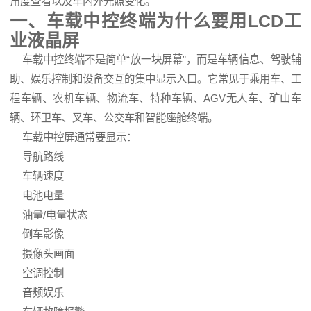
角度查看以及车内外光照变化。
一、车载中控终端为什么要用LCD
工
业液晶屏
车载中控终端不是简单“放一块屏幕”，而是车辆信息、驾驶辅
助、娱乐控制和设备交互的集中显示入口。它常见于乘用车、工
程车辆、农机车辆、物流车、特种车辆、AGV无人车、矿山车
辆、环卫车、叉车、公交车和智能座舱终端。
车载中控屏通常要显示：
导航路线
车辆速度
电池电量
油量/电量状态
倒车影像
摄像头画面
空调控制
音频娱乐