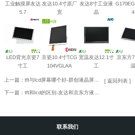
工业触摸屏友达
友达10.4寸原厂
友达8寸工业液
G170EG
5.7
宽
晶
4
LED背光京瓷7
京瓷10.4寸TCG
宽温友达12.1寸
京东方7寸
寸工
104VGLAA
工
上一篇：
tft与lcd屏幕哪个好-群创液晶屏怎么样
[ 返回列表 ]
下一篇：
tft和lcd的区别-友达和京东方液晶屏哪个好
联系我们