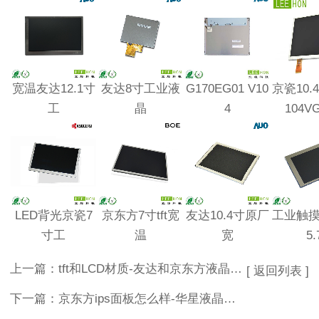
宽温友达12.1寸
友达8寸工业液
G170EG01 V10
京瓷10.
工
晶
4
104V
LED背光京瓷7
京东方7寸tft宽
友达10.4寸原厂
工业触
寸工
温
宽
5.
上一篇：
tft和LCD材质-友达和京东方液晶屏哪个好
[ 返回列表 ]
下一篇：
京东方ips面板怎么样-华星液晶屏质量怎么样