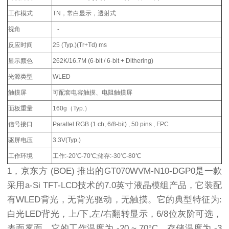
工作模式
TN，常白显示，透射式
视角
-
反应时间
25 (Typ.)(Tr+Td) ms
显示颜色
262K/16.7M (6-bit / 6-bit + Dithering)
光源类型
WLED
触摸屏
可配套电容触摸、电阻触摸屏
面板重量
160g（Typ.）
信号接口
Parallel RGB (1 ch, 6/8-bit) , 50 pins , FPC
驱屏电压
3.3V(Typ.)
工作环境
工作:-20℃-70℃;储存:-30℃-80℃
1，京东方 (BOE) 推出的GT070WVM-N10-DGP0是一款
采用a-Si TFT-LCD技术的7.0英寸液晶模组产品，它装配
有WLED背光，无背光驱动，无触摸。它的典型特征为:
白光LED背光，上/下,左/右翻转显示，6/8位灰阶可选，
表面雾面。它的工作温度为 -20 ~ 70°C，存储温度为 -3