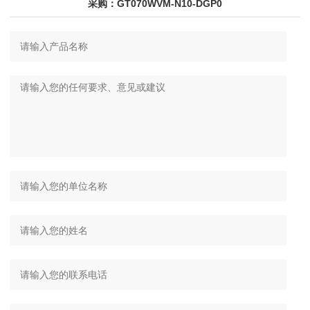
采购：GT070WVM-N10-DGP0