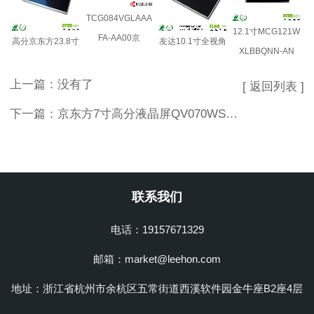
TCG084VGLAAA
12.1寸MCG121W
FA-AA00京
高分京东方23.8寸
友达10.1寸全视角
XLBBQNN-AN
上一篇：没有了
[ 返回列表 ]
下一篇：
京东方7寸高分液晶屏QV070WSM-N60工控液晶屏
联系我们
电话：19157671329
邮箱：market@leehon.com
地址：浙江省杭州市余杭区五常街道西溪软件园金牛座B2座4层