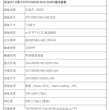
京东方7.0英寸
GT070WVM-N10-DGP0
基本参数
面板品牌
京东方（BOE）
面板型号
STCG057QVLAM-G02
面板尺寸
7.0英寸
面板类型
a-Si TFT-LCD,液晶模组
点分辨率
800(RGB)×480, WVGA
像素密度
134PPI
像素布局
RGB垂直条状
显示区域
154.08(W)×85.92(H) mm
可视区域
157.08(W)×89.33(H) mm
外观尺寸
164.9(W)×100(H) mm
表面处理
雾面（Haze 25%）,Hard coating（3H）
面板亮度
500 cd/m² (Typ.)
对比度
600:1 (Typ.) (透射)
可视角度
70/70/70/70 (Typ.)(CR≥10)(左/右/上/下)