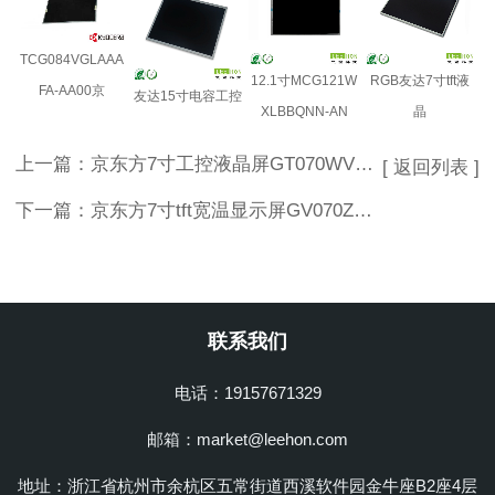
TCG084VGLAAA
12.1寸MCG121W
RGB友达7寸tft液
FA-AA00京
友达15寸电容工控
XLBBQNN-AN
晶
上一篇：
京东方7寸工控液晶屏GT070WVM-N10-DGP0高性价比
[ 返回列表 ]
下一篇：
京东方7寸tft宽温显示屏GV070Z8M-N10
联系我们
电话：19157671329
邮箱：market@leehon.com
地址：浙江省杭州市余杭区五常街道西溪软件园金牛座B2座4层