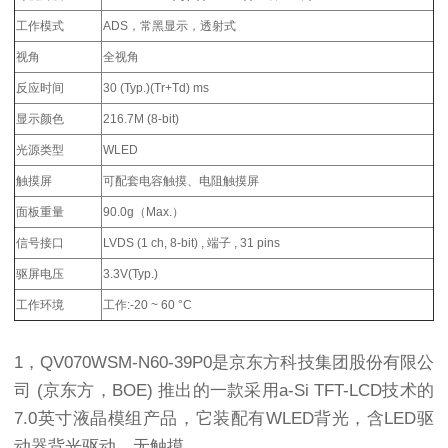
工作模式
ADS，常黑显示，透射式
视角
全视角
反应时间
30 (Typ.)(Tr+Td) ms
显示颜色
216.7M (8-bit)
光源类型
WLED
触摸屏
可配套电容触摸、电阻触摸屏
面板重量
90.0g（Max.）
信号接口
LVDS (1 ch, 8-bit) , 端子 , 31 pins
驱屏电压
3.3V(Typ.)
工作环境
工作:-20 ~ 60 °C
1，QV070WSM-N60-39P0是京东方科技集团股份有限公
司 (京东方，BOE) 推出的一款采用a-Si TFT-LCD技术的
7.0英寸液晶模组产品，它装配有WLED背光，含LED驱
动器背光驱动，无触摸。