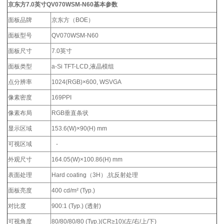
京东方7.0英寸
QV070WSM-N60
基本参数
面板品牌
京东方（BOE）
面板型号
QV070WSM-N60
面板尺寸
7.0英寸
面板类型
a-Si TFT-LCD,液晶模组
点分辨率
1024(RGB)×600, WSVGA
像素密度
169PPI
像素布局
RGB垂直条状
显示区域
153.6(W)×90(H) mm
可视区域
-
外观尺寸
164.05(W)×100.86(H) mm
表面处理
Hard coating（3H）,抗反射处理
面板亮度
400 cd/m² (Typ.)
对比度
900:1 (Typ.) (透射)
可视角度
80/80/80/80 (Typ.)(CR≥10)(左/右/上/下)