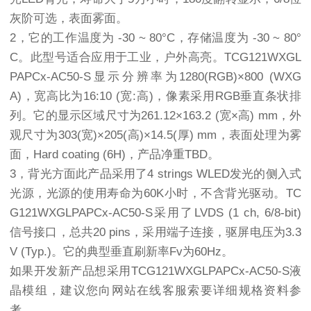
灰阶可选，表面雾面。
2，它的工作温度为 -30 ~ 80°C，存储温度为 -30 ~ 80°
C。此型号适合应用于工业，户外高亮。TCG121WXGL
PAPCx-AC50-S显示分辨率为1280(RGB)×800 (WXG
A)，宽高比为16:10 (宽:高)，像素采用RGB垂直条状排
列。它的显示区域尺寸为261.12×163.2 (宽×高) mm，外
观尺寸为303(宽)×205(高)×14.5(厚) mm，表面处理为雾
面，Hard coating (6H)，产品净重TBD。
3，背光方面此产品采用了4 strings WLED发光的侧入式
光源，光源的使用寿命为60K小时，不含背光驱动。TC
G121WXGLPAPCx-AC50-S采用了LVDS (1 ch, 6/8-bit)
信号接口，总共20 pins，采用端子连接，驱屏电压为3.3
V (Typ.)。它的典型垂直刷新率Fv为60Hz。
如果开发新产品想采用TCG121WXGLPAPCx-AC50-S液
晶模组，建议您向网站在线客服索要详细规格资料参
考。