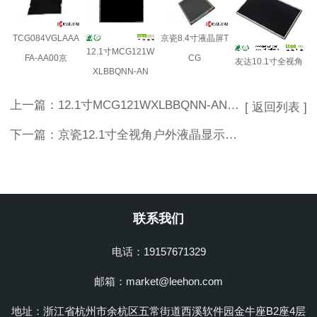
TCG084VGLAAA
京瓷8.4寸液晶屏T
12.1寸MCG121W
FA-AA00京
CG
友达10.1寸全视角
XLBBQNN-AN
上一篇：
12.1寸MCG121WXLBBQNN-AN20京瓷工控液晶屏
[ 返回列表 ]
下一篇：
京瓷12.1寸全视角户外液晶显示屏TCG121WXLRFVNN-AN70
联系我们
电话：19157671329
邮箱：market@leehon.com
地址：浙江省杭州市余杭区五常街道西溪软件园金牛座B2座4层