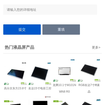
热门液晶屏产品
更多
>
龙腾10.1寸M101N
RGB友达7寸tft液
高分京东方23.8寸
友达15寸电容工控
WN8 R0
晶