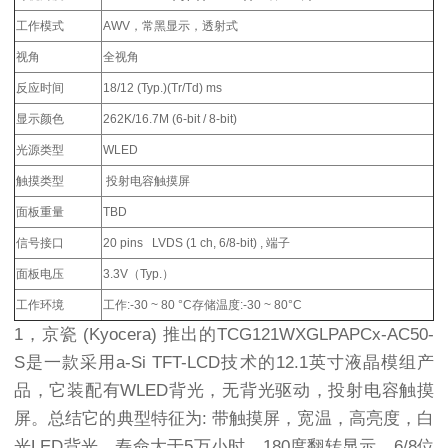
工作模式
AWV，常黑显示，透射式
视角
全视角
反应时间
18/12 (Typ.)(Tr/Td) ms
显示颜色
262K/16.7M (6-bit / 8-bit)
光源类型
WLED
触摸类型
投射电容触摸屏
面板重量
TBD
信号接口
20 pins LVDS (1 ch, 6/8-bit) , 端子
面板电压
3.3V（Typ.）
工作环境
工作:-30 ~ 80 °C存储温度:-30 ~ 80°C
1，京瓷 (Kyocera) 推出的TCG121WXGLPAPCx-AC50-
S是一款采用a-Si TFT-LCD技术的12.1英寸液晶模组产
品，它装配有WLED背光，无背光驱动，投射电容触摸
屏。总结它的典型特征为: 带触摸屏，宽温，高亮度，白
光LED背光，寿命大于5万小时，180度翻转显示，6/8位