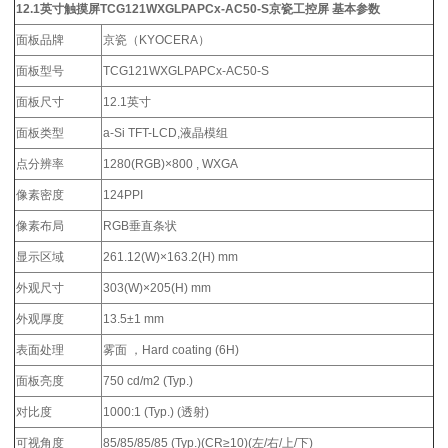
12.1英寸触摸屏TCG121WXGLPAPCx-AC50-S京瓷工控屏
基本参数
面板品牌
京瓷（KYOCERA）
面板型号
TCG121WXGLPAPCx-AC50-S
面板尺寸
12.1英寸
面板类型
a-Si TFT-LCD,液晶模组
点分辨率
1280(RGB)×800 , WXGA
像素密度
124PPI
像素布局
RGB垂直条状
显示区域
261.12(W)×163.2(H) mm
外观尺寸
303(W)×205(H) mm
外观厚度
13.5±1 mm
表面处理
雾面 ，Hard coating (6H)
面板亮度
750 cd/m2 (Typ.)
对比度
1000:1 (Typ.) (透射)
可视角度
85/85/85/85 (Typ.)(CR≥10)(左/右/上/下)