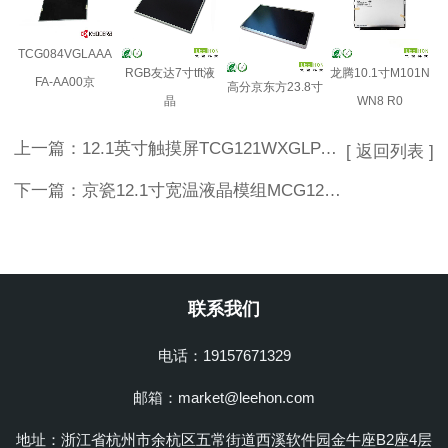
TCG084VGLAAA
RGB友达7寸tft液
龙腾10.1寸M101N
FA-AA00京
高分京东方23.8寸
晶
WN8 R0
上一篇：
12.1英寸触摸屏TCG121WXGLPAPCx-AC50-S京瓷工控屏
[ 返回列表 ]
下一篇：
京瓷12.1寸宽温液晶模组MCG121XGLBBQNN-AN20
联系我们
电话：19157671329
邮箱：market@leehon.com
地址：浙江省杭州市余杭区五常街道西溪软件园金牛座B2座4层