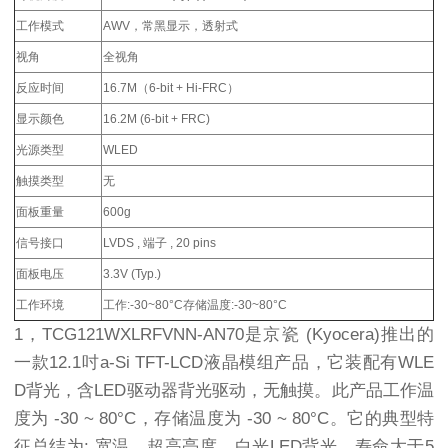
工作模式
AWV，常黑显示，透射式
视角
全视角
反应时间
16.7M（6-bit + Hi-FRC）
显示颜色
16.2M (6-bit + FRC)
光源类型
WLED
触摸类型
无
面板重量
600g
信号接口
LVDS , 端子 , 20 pins
面板电压
3.3V (Typ.)
工作环境
工作:-30~80°C存储温度:-30~80°C
1，TCG121WXLRFVNN-AN70是京瓷 (Kyocera)推出的
一款12.1吋a-Si TFT-LCD液晶模组产品，它装配有WLE
D背光，含LED驱动器背光驱动，无触摸。此产品工作温
度为 -30 ~ 80°C，存储温度为 -30 ~ 80°C。它的典型特
征总结为: 宽温，超高亮度，白光LED背光，寿命大于5