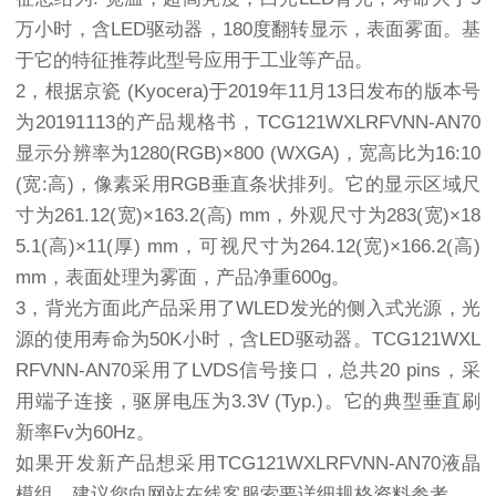
万小时，含LED驱动器，180度翻转显示，表面雾面。基
于它的特征推荐此型号应用于工业等产品。
2，根据京瓷 (Kyocera)于2019年11月13日发布的版本号
为20191113的产品规格书，TCG121WXLRFVNN-AN70
显示分辨率为1280(RGB)×800 (WXGA)，宽高比为16:10
(宽:高)，像素采用RGB垂直条状排列。它的显示区域尺
寸为261.12(宽)×163.2(高) mm，外观尺寸为283(宽)×18
5.1(高)×11(厚) mm，可视尺寸为264.12(宽)×166.2(高)
mm，表面处理为雾面，产品净重600g。
3，背光方面此产品采用了WLED发光的侧入式光源，光
源的使用寿命为50K小时，含LED驱动器。TCG121WXL
RFVNN-AN70采用了LVDS信号接口，总共20 pins，采
用端子连接，驱屏电压为3.3V (Typ.)。它的典型垂直刷
新率Fv为60Hz。
如果开发新产品想采用TCG121WXLRFVNN-AN70液晶
模组，建议您向网站在线客服索要详细规格资料参考。