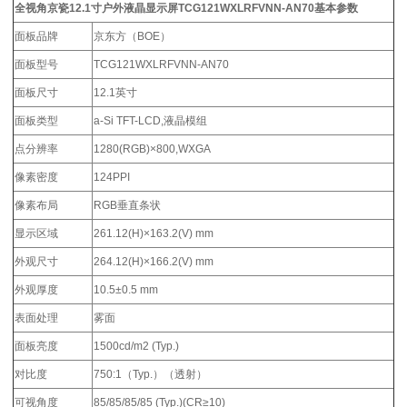
全视角京瓷12.1寸户外液晶显示屏TCG121WXLRFVNN-AN70
基本参数
面板品牌
京东方（BOE）
面板型号
TCG121WXLRFVNN-AN70
面板尺寸
12.1英寸
面板类型
a-Si TFT-LCD,液晶模组
点分辨率
1280(RGB)×800,WXGA
像素密度
124PPI
像素布局
RGB垂直条状
显示区域
261.12(H)×163.2(V) mm
外观尺寸
264.12(H)×166.2(V) mm
外观厚度
10.5±0.5 mm
表面处理
雾面
面板亮度
1500cd/m2 (Typ.)
对比度
750:1（Typ.）（透射）
可视角度
85/85/85/85 (Typ.)(CR≥10)