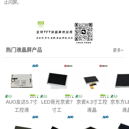
止闪屏。
热门液晶屏产品
更多
>
AUO友达5.7寸
LED背光京瓷7
京瓷4.3寸工控
京东方L
工控液
寸工
液晶
液