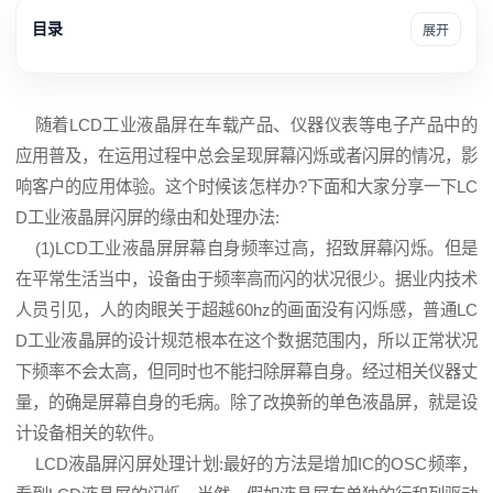
目录
展开
随着
LCD
工业
液晶屏
在车载产品、仪器仪表等电子产品中的
应用普及，在运用过程中总会呈现屏幕闪烁或者闪屏的情况，影
响客户的应用体验。这个时候该怎样办?下面和大家分享一下LC
D
工业液晶屏
闪屏的缘由和处理办法:
(1)LCD工业液晶屏屏幕自身频率过高，招致屏幕闪烁。但是
在平常生活当中，设备由于频率高而闪的状况很少。据业内技术
人员引见，人的肉眼关于超越60hz的画面没有闪烁感，普通LC
D工业液晶屏的设计规范根本在这个数据范围内，所以正常状况
下频率不会太高，但同时也不能扫除屏幕自身。经过相关仪器丈
量，的确是屏幕自身的毛病。除了改换新的
单色液晶屏
，就是设
计设备相关的软件。
LCD液晶屏闪屏处理计划:最好的方法是增加IC的OSC频率，