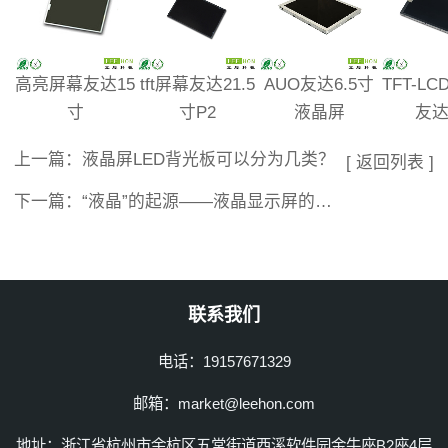
高亮屏幕友达15
tft屏幕友达21.5
AUO友达6.5寸
TFT-L
寸
寸P2
液晶屏
友达
上一篇：
液晶屏LED背光板可以分为几类？
[ 返回列表 ]
下一篇：
“液晶”的起源——液晶显示屏的历史发展
联系我们
电话：19157671329
邮箱：market@leehon.com
地址：浙江省杭州市余杭区五常街道西溪软件园金牛座B2座4层