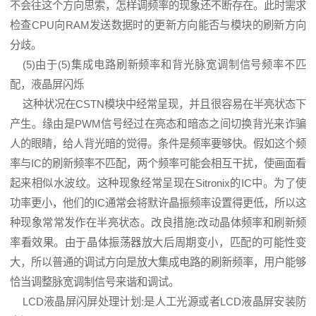
不会往这个方向思索，怎样调频率的现象还不断存在。此时需求
检查CPU向RAM发送数据时的更新方向能否与模块的刷新方向
分歧。
(5)由于(5)集成电路刷新频率和背光脉宽调制信号频率不匹
配，液晶屏闪烁
这种状况在CSTN模块中经常呈现，并且很容易在半亮状态下
产生。缘由是PWM信号经过在亮态和暗态之间切换背光来诈骗
人的眼睛，给人背光暗的觉得。条件是频率要够快。假如这个频
率与IC的刷新频率不匹配，两个频率可能会相互干扰，使画面看
起来相似水波纹。这种现象经常呈现在Sitronix的IC中。为了使
功率更小，他们的IC通常会将默许晶振频率设置得更低，所以这
种现象常常发作在半亮状态。改良措施:改动晶体频率和刷新频
率看效果。由于晶体振荡器放大后周期变小，匹配的可能性变
大，所以普通的调试方向是放大集成电路的刷新频率，用户能够
恰当调整脉宽调制信号来谐和调试。
LCD液晶屏闪屏处理计划:是人工光源或者LCD液晶屏安装防